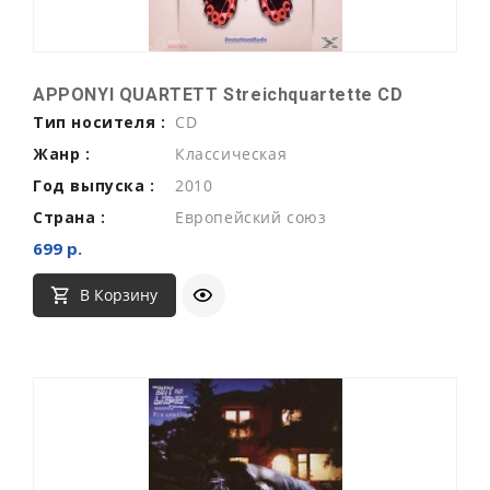
APPONYI QUARTETT Streichquartette CD
Тип носителя :
CD
Жанр :
Классическая
Год выпуска :
2010
Страна :
Европейский союз
699 р.
В Корзину