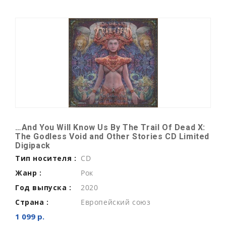
…And You Will Know Us By The Trail Of Dead X:
The Godless Void and Other Stories CD Limited
Digipack
Тип носителя :
CD
Жанр :
Рок
Год выпуска :
2020
Страна :
Европейский союз
1 099 р.