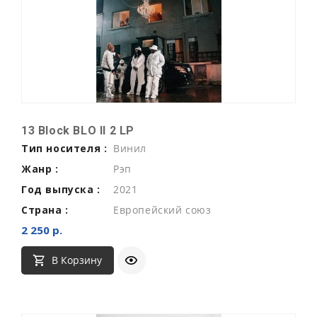
13 Block BLO II 2 LP
Тип носителя :
Винил
Жанр :
Рэп
Год выпуска :
2021
Страна :
Европейский союз
2 250 р.
В Корзину