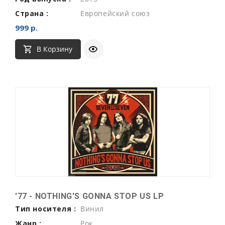
Страна :
Европейский союз
999 р.
В Корзину
'77 - NOTHING'S GONNA STOP US LP
Тип носителя :
Винил
Жанр :
Рок