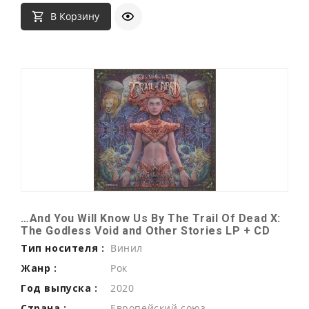
В Корзину
…And You Will Know Us By The Trail Of Dead X:
The Godless Void and Other Stories LP + CD
Тип носителя :
Винил
Жанр :
Рок
Год выпуска :
2020
Страна :
Европейский союз