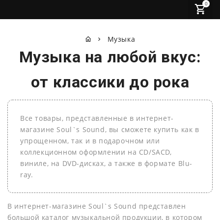
0
Музыка
Музыка на любой вкус:
от классики до рока
Все товары, представленные в интернет-
магазине Soul`s Sound, вы сможете купить как в
упрощенном, так и в подарочном или
коллекционном оформлении на СD/SACD,
виниле, на DVD-дисках, а также в формате Blu-
ray.
В интернет-магазине Soul`s Sound представлен
большой каталог музыкальной продукции, в котором