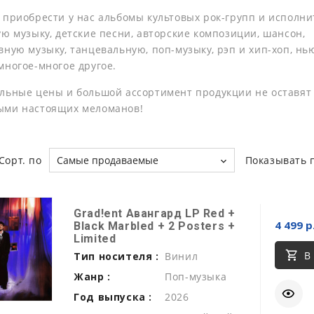
 приобрести у нас альбомы культовых рок-групп и исполни
ую музыку, детские песни, авторские композиции, шансон,
ную музыку, танцевальную, поп-музыку, рэп и хип-хоп, нь
многое-многое другое.
льные цены и большой ассортимент продукции не оставят
ыми настоящих меломанов!
Сорт. по
Самые продаваемые
Показывать 
Grad!ent Авангард LP Red +
4 499 р
Black Marbled + 2 Posters +
Limited
В
Тип носителя :
Винил
Жанр :
Поп-музыка
Год выпуска :
2026