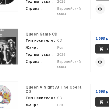
Год выпуска :
2026
Страна :
Европейский
союз
Queen Game CD
2 599 р
Тип носителя :
CD
Жанр :
Рок
В
Год выпуска :
2026
Страна :
Европейский
союз
Queen A Night At The Opera
2 599 р
CD
Тип носителя :
CD
В
Жанр :
Рок