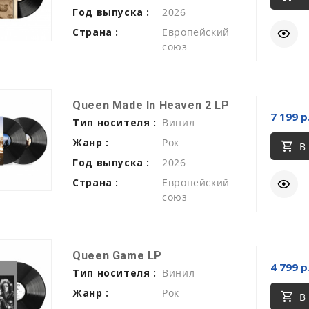
Год выпуска :
2026
Страна :
Европейский
союз
Queen Made In Heaven 2 LP
7 199 р
Тип носителя :
Винил
Жанр :
Рок
В
Год выпуска :
2026
Страна :
Европейский
союз
Queen Game LP
4 799 р
Тип носителя :
Винил
Жанр :
Рок
В