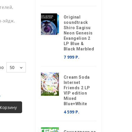
телей,
Original
ю-эйдж,
soundtrack
Shiro Sagisu
Neon Genesis
Evangelion 2
LP Blue &
Black Marbled
7 999 Р.
по
50
Cream Soda
Internet
Friends 2 LP
VIP edition
.
Mixed
Blue+White
 Корзину
4 599 Р.