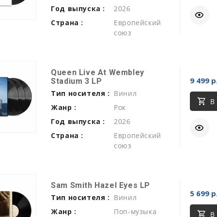
Год выпуска :
2026
Страна :
Европейский
союз
Queen Live At Wembley
9 499 р
Stadium 3 LP
Тип носителя :
Винил
В
Жанр :
Рок
Год выпуска :
2026
Страна :
Европейский
союз
Sam Smith Hazel Eyes LP
5 699 р
Тип носителя :
Винил
Жанр :
Поп-музыка
В