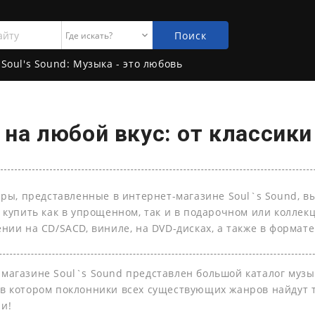
Поиск
Soul's Sound: Музыка - это любовь
на любой вкус: от классики
ары, представленные в интернет-магазине Soul`s Sound, в
 купить как в упрощенном, так и в подарочном или колле
нии на СD/SACD, виниле, на DVD-дисках, а также в формате 
-магазине Soul`s Sound представлен большой каталог муз
 в котором поклонники всех существующих жанров найдут т
ли!