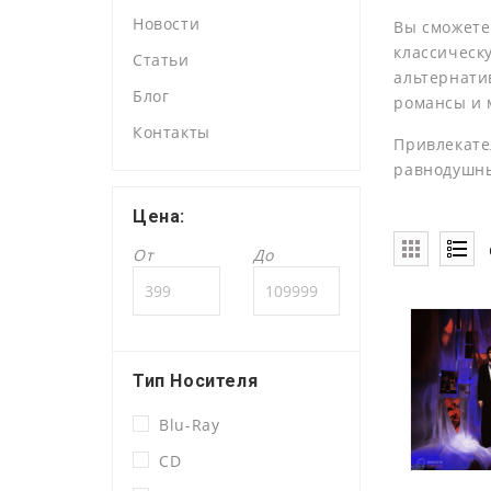
Новости
Вы сможете
классическ
Статьи
альтернатив
Блог
романсы и 
Контакты
Привлекате
равнодушн
Цена:
От
До
Тип Носителя
Blu-Ray
CD