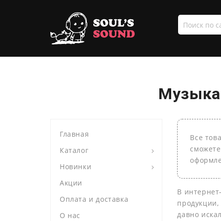
Поиск
по
сайту
Музыка 
Главная
Все тов
сможете
Каталог
оформле
Новинки
Акции
В интернет
Оплата и доставка
продукции,
давно иска
О нас