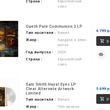
Страна :
Европейский
союз
Opeth Pale Communion 2 LP
6 799 р
Тип носителя :
Винил
Жанр :
Хардрок и хеви-
В
метал
Год выпуска :
2026
Страна :
Европейский
союз
Sam Smith Hazel Eyes LP
5 699 р
Clear Alternate Artwork
Limited
В
Тип носителя :
Винил
Жанр :
Поп-музыка