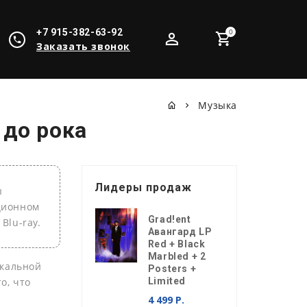
+7 915-382-63-92
0
Заказать звонок
Музыка
 до рока
Лидеры продаж
ы
кционном
Grad!ent
Blu-ray.
Авангард LP
Red + Black
Marbled + 2
ыкальной
Posters +
о, что
Limited
4 499 Р.