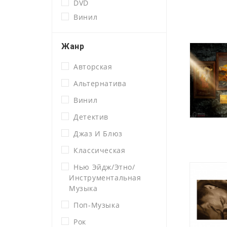
DVD
Винил
Жанр
Авторская
Альтернатива
Винил
Детектив
Джаз И Блюз
Классическая
Нью Эйдж/этно/
Инструментальная
Музыка
Поп-Музыка
Рок