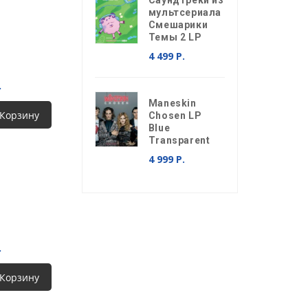
Саундтреки из
мультсериала
Смешарики
Темы 2 LP
4 499 Р.
.
Maneskin
 Корзину
Chosen LP
Blue
Transparent
4 999 Р.
.
 Корзину