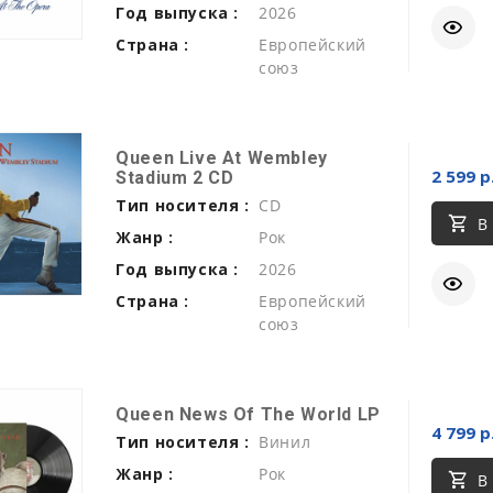
Год выпуска :
2026
Страна :
Европейский
союз
Queen Live At Wembley
2 599 р
Stadium 2 CD
Тип носителя :
CD
В
Жанр :
Рок
Год выпуска :
2026
Страна :
Европейский
союз
Queen News Of The World LP
4 799 р
Тип носителя :
Винил
Жанр :
Рок
В