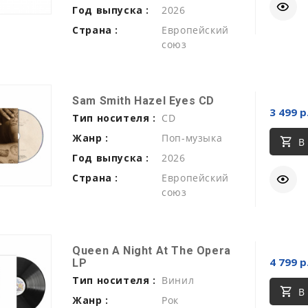
Год выпуска :
2026
Страна :
Европейский
союз
Sam Smith Hazel Eyes CD
3 499 р
Тип носителя :
CD
Жанр :
Поп-музыка
В
Год выпуска :
2026
Страна :
Европейский
союз
Queen A Night At The Opera
4 799 р
LP
Тип носителя :
Винил
В
Жанр :
Рок