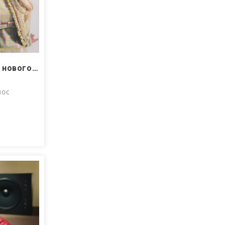
Мы открыли предзаказ нового альбома Domi & JD Beck ─ Who Asked?
лос