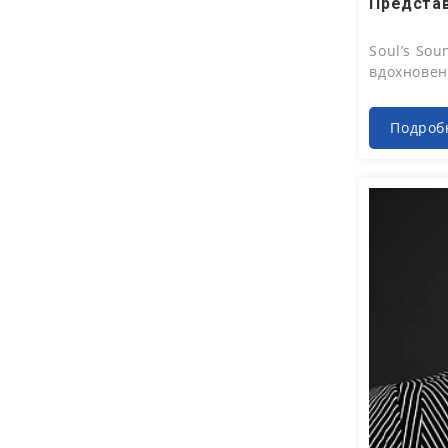
Soul’s So
вдохнове
Подроб