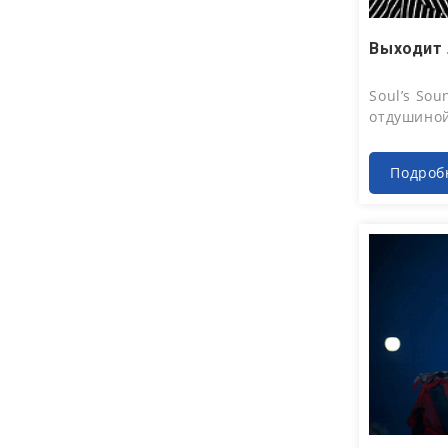
Июл 28
Soul’s Sou
отдушино
Подроб