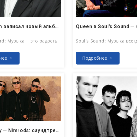
 2026
Авг 4, 2026
Sam Smith записал новый альбом Hazel Eyes: доступен предзаказ
nd: Музыка ─ это радость
Soul's Sound: Музыка всег
нее
Подробнее
 2026
Green Day ─ Nimrods: саундтрек уже доступен в Soul's Sound