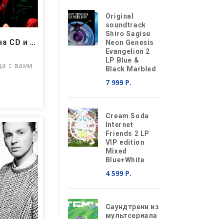
Original
soundtrack
Shiro Sagisu
Queen в Soul’s Sound ─ на CD и LP: новые переиздания
Neon Genesis
Evangelion 2
LP Blue &
да с вами
Black Marbled
7 999 Р.
Cream Soda
Internet
Friends 2 LP
VIP edition
Mixed
Blue+White
4 599 Р.
Саундтреки из
мультсериала