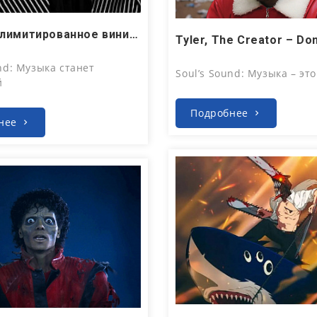
, 2026
Выходит лимитированное виниловое издание Grad!ent ─ «Авангард»
Июл 27, 2026
nd: Музыка станет
Soul’s Sound: Музыка – это
й
Подробнее
нее