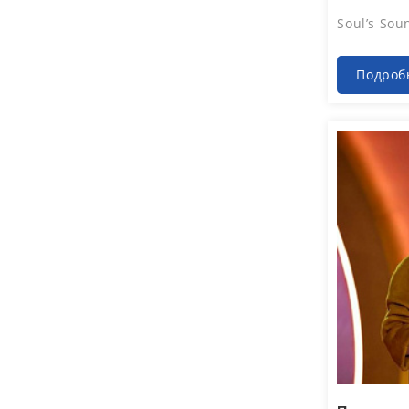
Soul’s Sou
Подроб
Июл 30