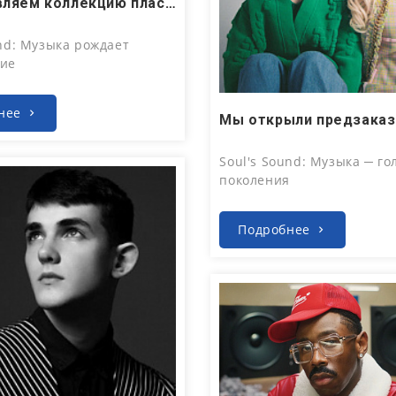
Представляем коллекцию пластинок Celine Dion
und: Музыка рождает
ние
нее
Июл 29, 2026
Soul's Sound: Музыка ─ го
поколения
Подробнее