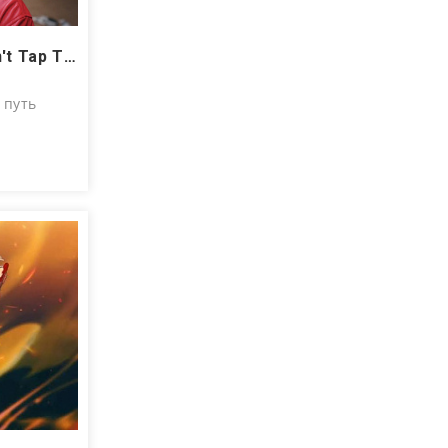
Tyler, The Creator – Don't Tap The Glass: выходит издание с постером в комплекте
 путь