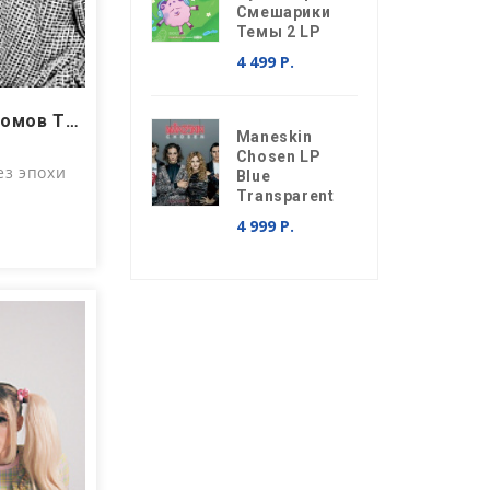
Смешарики
Темы 2 LP
4 499 Р.
Переиздание всех альбомов The Sundays ─ спрашивайте в Soul’s Sound
Maneskin
Chosen LP
ез эпохи
Blue
Transparent
4 999 Р.