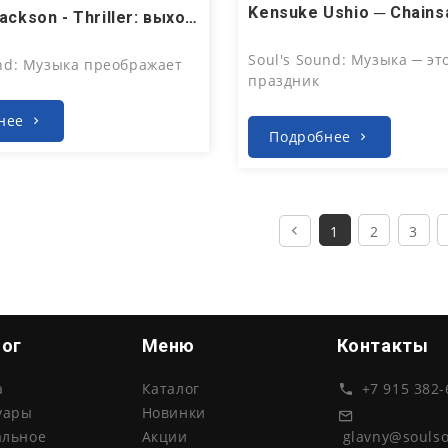
Июл 24, 2026
, 2026
Michael Jackson - Thriller: выходят лимитированные издания на кассете и виниле
Soul's Sound: Музыка ─ эт
und: Музыка преображает
праздник
нее
Подробнее
1
2
3
лог
Меню
Контакты
а
Каталог
+7 915 382-
уары
Новинки
glavny@souls
альное
Акции