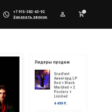
+7 915-382-63-92
0
Заказать звонок
Лидеры продаж
Grad!ent
Авангард LP
Red + Black
Marbled + 2
Posters +
Limited
4 499 Р.