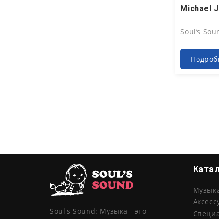
Июл 23
Soul’s So
Подроб
Ката
Музык
Аксесс
Soul's Sound: Музыка - это
Специ