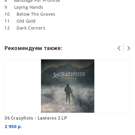
8 Bandage For Promise
9 Laying Hands
10 Below The Graves
11 Old Gold
12 Dark Corners
Рекомендуем также:
36 Crazyfists - Lanterns 2 LP
2 950 р.