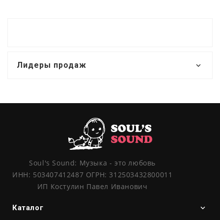
Лидеры продаж
Soul's Sound: Музыка - это любовь
ИНН: 503407412487 ОГРН: 312503432800011
ИП Костулин Павел Иванович
Каталог