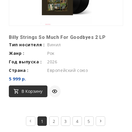
Billy Strings So Much For Goodbyes 2 LP
Тип носителя :
Винил
Жанр :
Рок
Год выпуска :
2026
Страна :
Европейский союз
5 999 р.
В Корзину
1
2
3
4
5