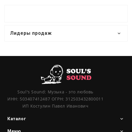
Лидеры продаж
Soul's Sound: Музыка - это любовь
ИНН: 503407412487 ОГРН: 312503432800011
ИП Костулин Павел Иванович
Каталог
Меню