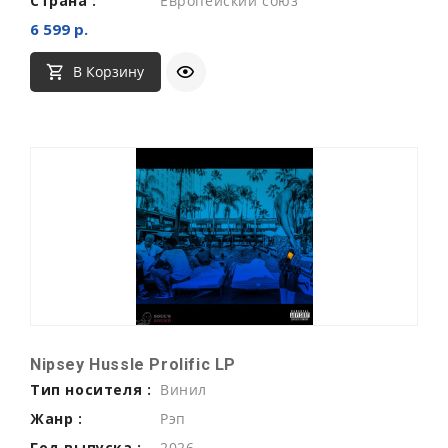
Страна :
Европейский союз
6 599 р.
В Корзину
Nipsey Hussle Prolific LP
Тип носителя :
Винил
Жанр :
Рэп
Год выпуска :
2026