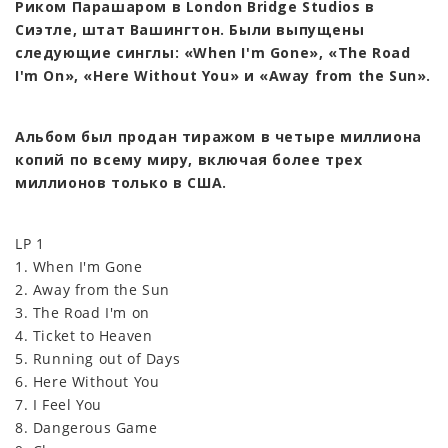
Риком Парашаром в London Bridge Studios в
Сиэтле, штат Вашингтон. Были выпущены
следующие синглы: «When I'm Gone», «The Road
I'm On», «Here Without You» и «Away from the Sun».
Альбом был продан тиражом в четыре миллиона
копий по всему миру, включая более трех
миллионов только в США.
LP 1
1. When I'm Gone
2. Away from the Sun
3. The Road I'm on
4. Ticket to Heaven
5. Running out of Days
6. Here Without You
7. I Feel You
8. Dangerous Game