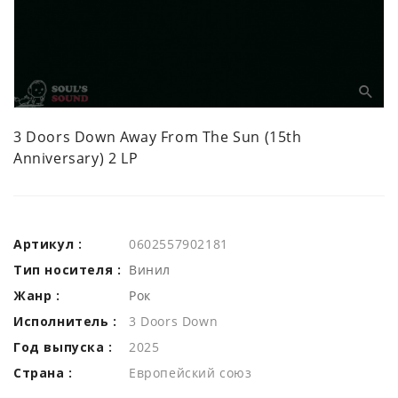
3 Doors Down Away From The Sun (15th
Anniversary) 2 LP
Артикул :
0602557902181
Тип носителя :
Винил
Жанр :
Рок
Исполнитель :
3 Doors Down
Год выпуска :
2025
Страна :
Европейский союз