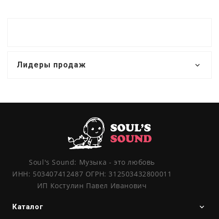
Лидеры продаж
Soul's Sound: Музыка - это любовь
ИНН: 503407412487 ОГРН: 312503432800011
ИП Костулин Павел Иванович
Каталог