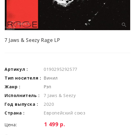
7 Jaws & Seezy Rage LP
Артикул :
0190295292577
Тип носителя :
Винил
Жанр :
Рэп
Исполнитель :
7 Jaws & Seezy
Год выпуска :
2020
Страна :
Европейский союз
Цена:
1 499 р.
Цена: