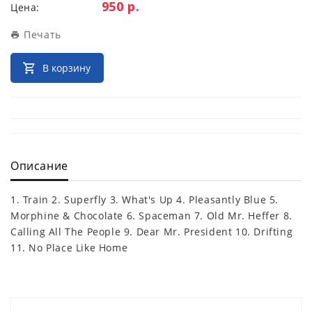
Цена:
950 р.
Цена:
Печать
В корзину
Описание
1. Train 2. Superfly 3. What's Up 4. Pleasantly Blue 5.
Morphine & Chocolate 6. Spaceman 7. Old Mr. Heffer 8.
Calling All The People 9. Dear Mr. President 10. Drifting
11. No Place Like Home