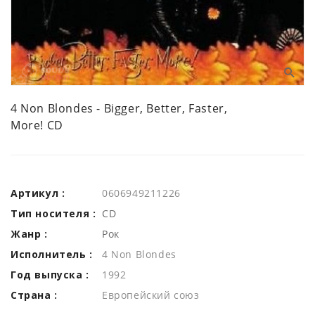
4 Non Blondes - Bigger, Better, Faster,
More! CD
Артикул :
0606949211226
Тип носителя :
CD
Жанр :
Рок
Исполнитель :
4 Non Blondes
Год выпуска :
1992
Страна :
Европейский союз