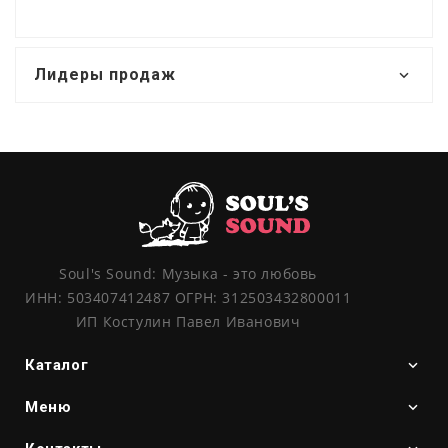
Лидеры продаж
Soul's Sound: Музыка - это любовь
ИНН: 503407412487 ОГРН: 312503432800011
ИП Костулин Павел Иванович
Каталог
Меню