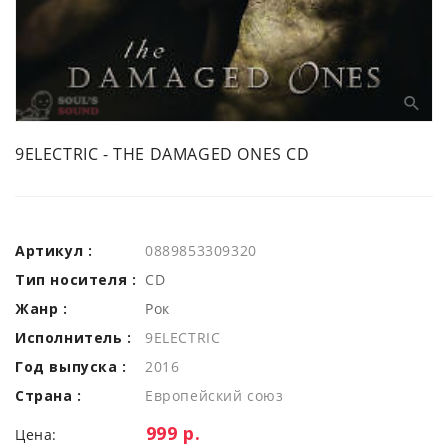
9ELECTRIC - THE DAMAGED ONES CD
Артикул :
0889853309320
Тип носителя :
CD
Жанр :
Рок
Исполнитель :
9ELECTRIC
Год выпуска :
2016
Страна :
Европейский союз
Цена:
999 р.
Цена: