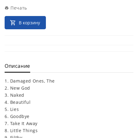
Печать
В корзину
Описание
1. Damaged Ones, The
2. New God
3. Naked
4. Beautiful
5. Lies
6. Goodbye
7. Take It Away
8. Little Things
9. Filthy