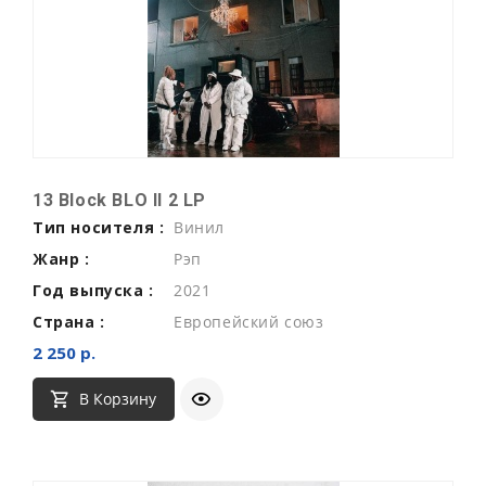
13 Block BLO II 2 LP
Тип носителя :
Винил
Жанр :
Рэп
Год выпуска :
2021
Страна :
Европейский союз
2 250 р.
В Корзину