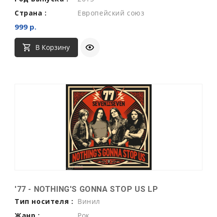
Страна :
Европейский союз
999 р.
В Корзину
'77 - NOTHING'S GONNA STOP US LP
Тип носителя :
Винил
Жанр :
Рок