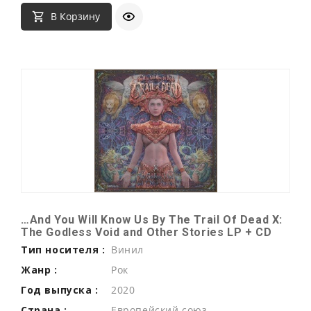
В Корзину
…And You Will Know Us By The Trail Of Dead X:
The Godless Void and Other Stories LP + CD
Тип носителя :
Винил
Жанр :
Рок
Год выпуска :
2020
Страна :
Европейский союз