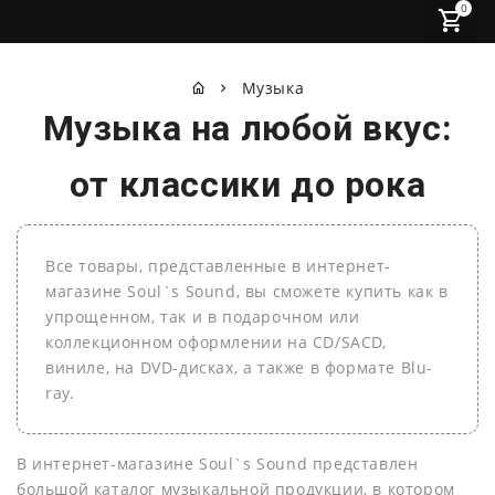
0
Музыка
Музыка на любой вкус:
от классики до рока
Все товары, представленные в интернет-
магазине Soul`s Sound, вы сможете купить как в
упрощенном, так и в подарочном или
коллекционном оформлении на СD/SACD,
виниле, на DVD-дисках, а также в формате Blu-
ray.
В интернет-магазине Soul`s Sound представлен
большой каталог музыкальной продукции, в котором