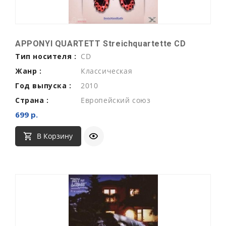
APPONYI QUARTETT Streichquartette CD
Тип носителя :
CD
Жанр :
Классическая
Год выпуска :
2010
Страна :
Европейский союз
699 р.
В Корзину