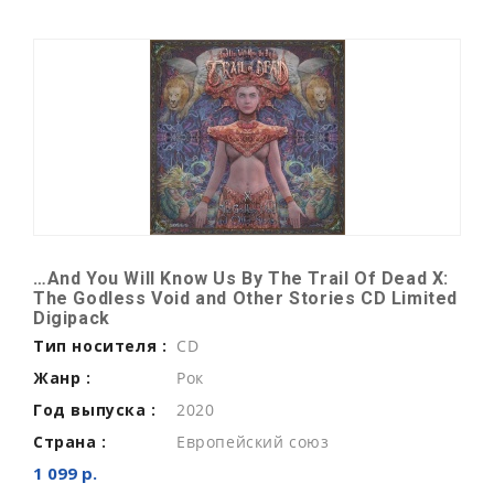
…And You Will Know Us By The Trail Of Dead X:
The Godless Void and Other Stories CD Limited
Digipack
Тип носителя :
CD
Жанр :
Рок
Год выпуска :
2020
Страна :
Европейский союз
1 099 р.