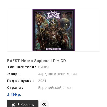
BAEST Necro Sapiens LP + CD
Тип носителя :
Винил
Жанр :
Хардрок и хеви-метал
Год выпуска :
2021
Страна :
Европейский союз
2 499 р.
В Корзину