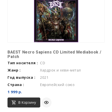
BAEST Necro Sapiens CD Limited Mediabook /
Patch
Тип носителя :
CD
Жанр :
Хардрок и хеви-метал
Год выпуска :
2021
Страна :
Европейский союз
1 999 р.
В Корзину