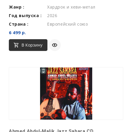
Жанр :
Хардрок и хеви-метал
Год выпуска :
2026
Страна :
Европейский союз
6 499 р.
В Корзину
Ahmed Abdul-Malik Jazz Sahara CD