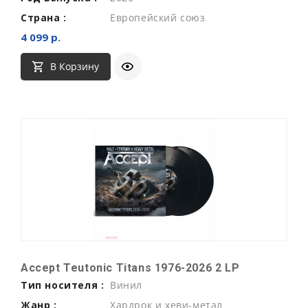
Страна :
Европейский союз
4 099 р.
В Корзину
Accept Teutonic Titans 1976-2026 2 LP
Тип носителя :
Винил
Жанр :
Хардрок и хеви-метал