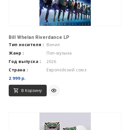
Bill Whelan Riverdance LP
Тип носителя :
Винил
Жанр :
Поп-музыка
Год выпуска :
2026
Страна :
Европейский союз
2 999 р.
В Корзину