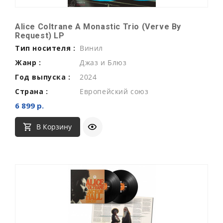
Alice Coltrane A Monastic Trio (Verve By
Request) LP
Тип носителя :
Винил
Жанр :
Джаз и Блюз
Год выпуска :
2024
Страна :
Европейский союз
6 899 р.
В Корзину