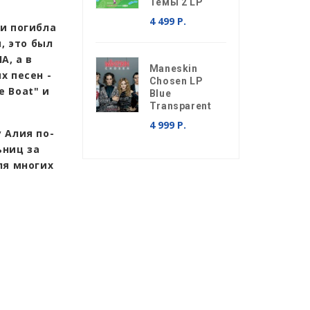
Темы 2 LP
4 499 Р.
и погибла
, это был
А, а в
Maneskin
х песен -
Chosen LP
e Boat" и
Blue
Transparent
4 999 Р.
 Алия по-
ьниц за
ля многих