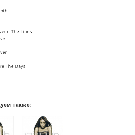
U
ooth
ween The Lines
rve
ever
re The Days
уем также: