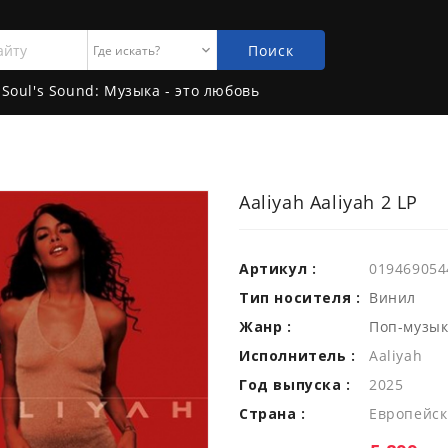
Поиск
Soul's Sound: Музыка - это любовь
Aaliyah Aaliyah 2 LP
Артикул :
019469054
Тип носителя :
Винил
Жанр :
Поп-музы
Исполнитель :
Aaliyah
Год выпуска :
2025
Страна :
Европейск