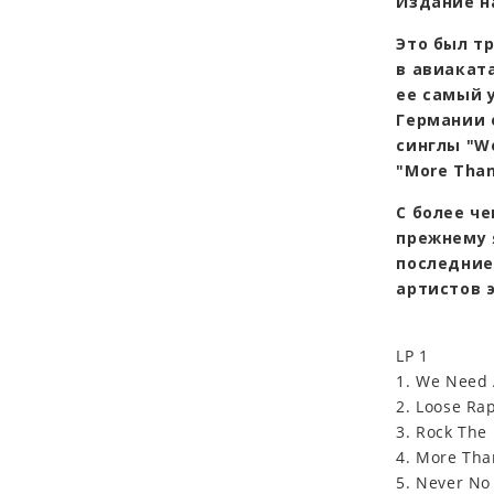
Издание н
Это был т
в авиаката
ее самый у
Германии 
синглы "We
"More Tha
С более ч
прежнему 
последние
артистов 
LP 1
1. We Need 
2. Loose Ra
3. Rock The
4. More Th
5. Never No