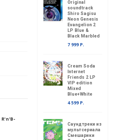
Original
soundtrack
Shiro Sagisu
Neon Genesis
Evangelion 2
LP Blue &
Black Marbled
7 999 Р.
Cream Soda
Internet
Friends 2 LP
VIP edition
Mixed
Blue+White
4 599 Р.
R'n'B-
Саундтреки из
мультсериала
Смешарики