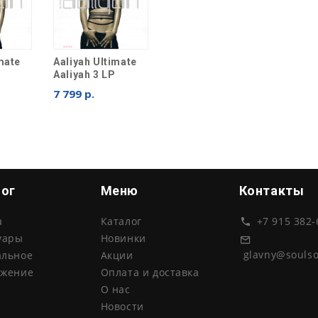
mate
Aaliyah Ultimate
Aaliyah 3 LP
7 799 р.
лог
Меню
Контакты
а
Каталог
+7 915 382-
уары
Новинки
glavny@souls
альное
Акции
ожение
Оплата и доставка
О нас
Новости