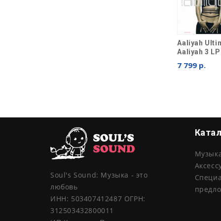
Aaliyah Ulti
Aaliyah 3 LP
7 799 р.
Ката
Музык
Аксесс
Soul's Sound: Музыка - это
Специ
любовь
предл
ИНН: 503407412487 ОГРН:
312503432800011