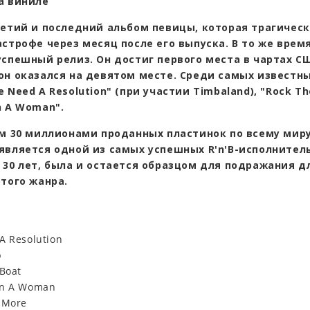
а виниле
ретий и последний альбом певицы, которая трагическ
строфе через месяц после его выпуска. В то же время
спешный релиз. Он достиг первого места в чартах СШ
он оказался на девятом месте. Среди самых известны
 Need A Resolution" (при участии Timbaland), "Rock Th
n A Woman".
ем 30 миллионами проданных пластинок по всему миру
является одной из самых успешных R'n'B-исполнител
 30 лет, была и остается образцом для подражания д
этого жанра.
A Resolution
p
 Boat
an A Woman
 More