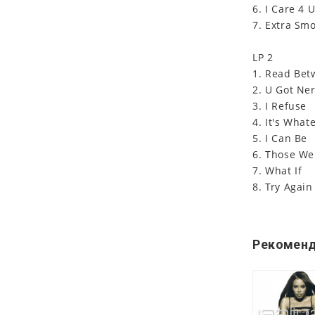
6. I Care 4 
7. Extra Sm
LP 2
1. Read Bet
2. U Got Ne
3. I Refuse
4. It's What
5. I Can Be
6. Those We
7. What If
8. Try Again
Рекоменд