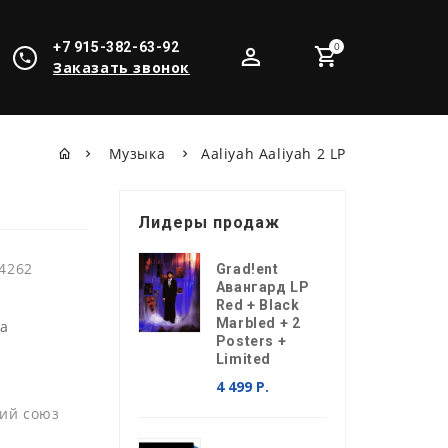
+7 915-382-63-92
0
Заказать звонок
Музыка
Aaliyah Aaliyah 2 LP
Лидеры продаж
4262
Grad!ent
Авангард LP
Red + Black
Marbled + 2
ка
Posters +
Limited
4 499 Р.
ий союз