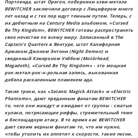
Портленда, штат Орегон, поборники хэви-метала
BEWITCHER заключили договор с Люцифером много
лет назад и с тех пор идут темным путем. Теперь, с
их дебютным на Century Media альбомом, «Cursed
Be Thy Kingdom», BEWITCHER готовы распространять
свое нечестие по всему миру. Записанный в The
Captain's Quarters в Вентуре, штат Калифорния
Арманом Джоном Энтони (Night Demon) и
сведенный Кэмероном Уэббом (Motörhead,
Megadeth), «Cursed Be Thy Kingdom» - это мощная
рок-метал-рок-н-рольная запись, выкованная
добела раскаленным пламенем ада.
Такие треки, как «Satanic Magick Attack» и «Electric
Phantoms», дают преданным фанатам BEWITCHER
то, чего они жаждут и ожидают от группы - сжатые
кулаки, потрясающие риффы, стремительный темп
и беспощадную атаку. В то время как BEWITCHER
дает своим верным фанатам то, что им нужно,
чтобы утолить их аппетит к скорости, такие песни,