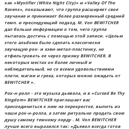
как «Mystifier (White Night City)» и «Valley Of The
Ravens», показывают, что группа расширяет свое
звучание и принимает более размеренный средний
темп. и преследующий подход. M. Von BEWITCHER
дал больше информации о том, чего группа
пыталась достичь с помощью этой записи. «Целью
этого альбома было сделать классически
звучащую рок- и хэви-метал-пластинку, но
отфильтровать ее через призму BEWITCHER. В
некоторых местах он более личный и
наблюдательный, но со всеми удовольствиями
плоти, магии и греха, которых можно ожидать от
BEWITCHER ».
Рок-н-ролл - это музыка дьявола, и в «Cursed Be Thy
Kingdom» BEWITCHER приглашает вас
присоединиться к ним на перекрестке, выпить из
чаши рок-н-ролла, а затем ритуально продать свою
душу самому темному лорду . M. Von BEWITCHER
лучше всего выразился так: «Дьявол всегда готов