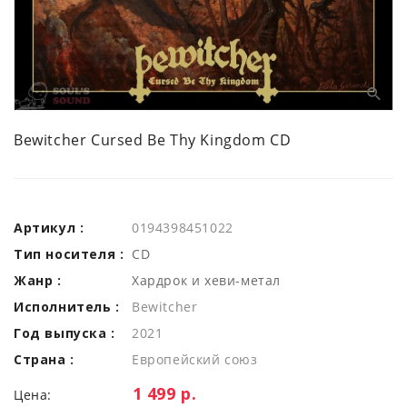
Bewitcher Cursed Be Thy Kingdom CD
Артикул :
0194398451022
Тип носителя :
CD
Жанр :
Хардрок и хеви-метал
Исполнитель :
Bewitcher
Год выпуска :
2021
Страна :
Европейский союз
Цена:
1 499 р.
Цена: