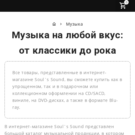
0
Музыка
Музыка на любой вкус:
от классики до рока
Все товары, представленные в интернет-
магазине Soul`s Sound, вы сможете купить как в
упрощенном, так и в подарочном или
коллекционном оформлении на СD/SACD,
виниле, на DVD-дисках, а также в формате Blu-
ray.
В интернет-магазине Soul`s Sound представлен
большой каталог музыкальной продукции, в котором