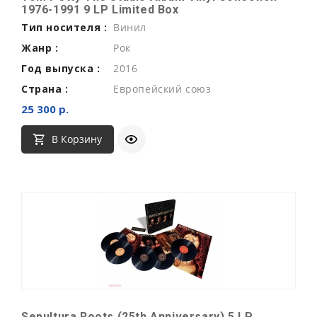
1976-1991 9 LP Limited Box
Тип носителя :
Винил
Жанр :
Рок
Год выпуска :
2016
Страна :
Европейский союз
25 300 р.
В Корзину
Sepultura Roots (25th Anniversary) 5 LP