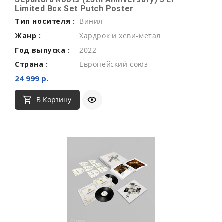
Limited Box Set Putch Poster
Тип носителя :
Винил
Жанр :
Хардрок и хеви-метал
Год выпуска :
2022
Страна :
Европейский союз
24 999 р.
В Корзину