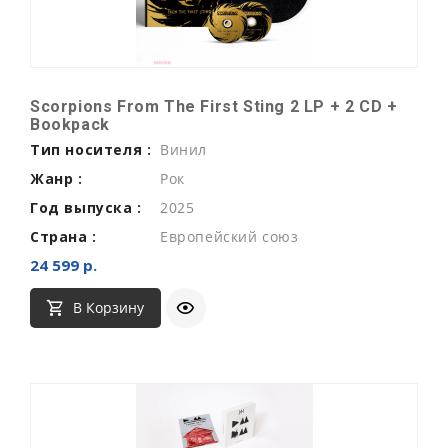
Scorpions From The First Sting 2 LP + 2 CD +
Bookpack
Тип носителя :
Винил
Жанр :
Рок
Год выпуска :
2025
Страна :
Европейский союз
24 599 р.
В Корзину