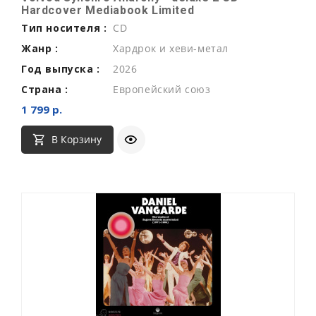
Hardcover Mediabook Limited
Тип носителя :
CD
Жанр :
Хардрок и хеви-метал
Год выпуска :
2026
Страна :
Европейский союз
1 799 р.
В Корзину