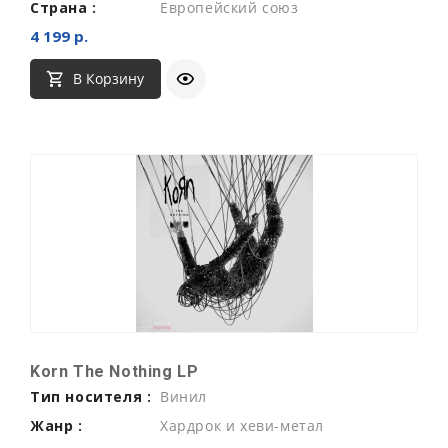
Страна :
Европейский союз
4 199 р.
В Корзину
Korn The Nothing LP
Тип носителя :
Винил
Жанр :
Хардрок и хеви-метал