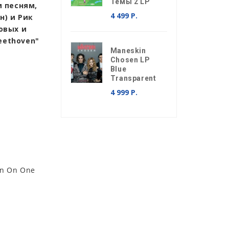
Темы 2 LP
 песням,
4 499 Р.
н) и Рик
овых и
Beethoven"
Maneskin
Chosen LP
Blue
Transparent
4 999 Р.
on On One