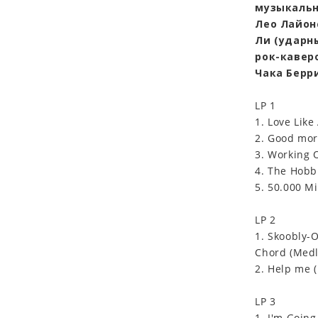
музыкальн
Лео Лайонс
Ли (ударн
рок-каверо
Чака Берри
LP 1
1. Love Like
2. Good morn
3. Working 
4. The Hobbi
5. 50.000 Mi
LP 2
1. Skoobly-
Chord (Medle
2. Help me (
LP 3
1. I'm Going