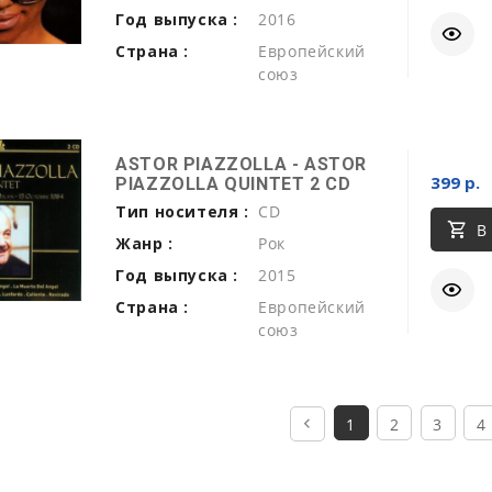
Год выпуска :
2016
Страна :
Европейский
союз
ASTOR PIAZZOLLA - ASTOR
399 р.
PIAZZOLLA QUINTET 2 CD
Тип носителя :
CD
В
Жанр :
Рок
Год выпуска :
2015
Страна :
Европейский
союз
1
2
3
4