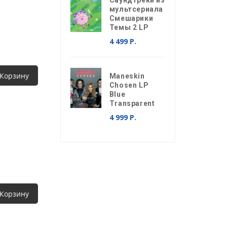
Саундтреки из
мультсериала
Смешарики
Темы 2 LP
4 499 Р.
 Корзину
Maneskin
Chosen LP
Blue
Transparent
4 999 Р.
 Корзину