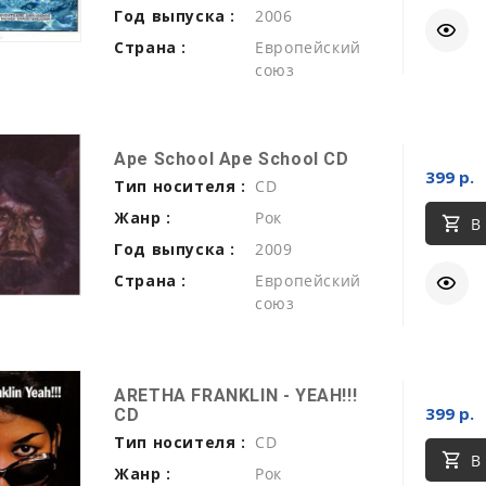
Год выпуска :
2006
Страна :
Европейский
союз
Ape School Ape School CD
399 р.
Тип носителя :
CD
Жанр :
Рок
В
Год выпуска :
2009
Страна :
Европейский
союз
ARETHA FRANKLIN - YEAH!!!
399 р.
CD
Тип носителя :
CD
В
Жанр :
Рок