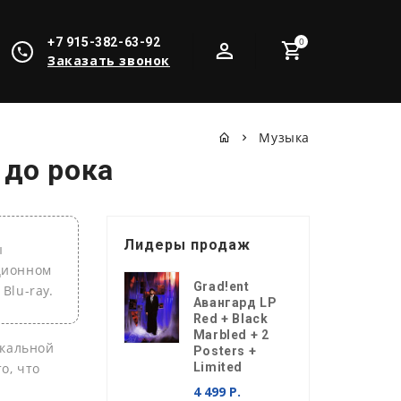
+7 915-382-63-92
0
Заказать звонок
Музыка
 до рока
Лидеры продаж
ы
кционном
Grad!ent
Blu-ray.
Авангард LP
Red + Black
Marbled + 2
ыкальной
Posters +
о, что
Limited
4 499 Р.