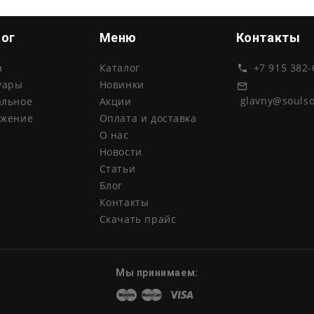
лог
Меню
Контакты
а
Каталог
+7 915 382-
уары
Новинки
glavny@souls
альное
Акции
ожение
Оплата и доставка
О нас
Новости
Статьи
Блог
Контакты
Скачать прайс
Мы принимаем:
Maestro
Master
Visa