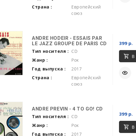
Страна :
Европейский
союз
ANDRE HODEIR - ESSAIS PAR
399 р.
LE JAZZ GROUPE DE PARIS CD
Тип носителя :
CD
В
Жанр :
Рок
Год выпуска :
2017
Страна :
Европейский
союз
ANDRE PREVIN - 4 TO GO! CD
399 р.
Тип носителя :
CD
Жанр :
Рок
В
Год выпуска :
2017