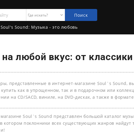
Поиск
Soul's Sound: Музыка - это любовь
на любой вкус: от классики
ары, представленные в интернет-магазине Soul`s Sound, в
 купить как в упрощенном, так и в подарочном или колле
нии на СD/SACD, виниле, на DVD-дисках, а также в формате 
-магазине Soul`s Sound представлен большой каталог муз
 в котором поклонники всех существующих жанров найдут т
ли!