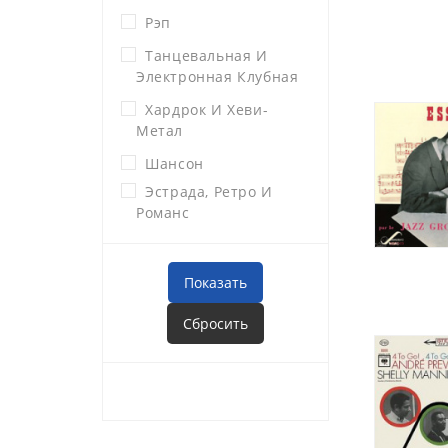
Рэп
Танцевальная И
Электронная Клубная
Хардрок И Хеви-
Метал
Шансон
Эстрада, Ретро И
Романс