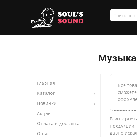
Поиск
по
сайту
Музыка 
Главная
Все тов
сможете
Каталог
оформле
Новинки
Акции
В интернет
Оплата и доставка
продукции,
давно иска
О нас