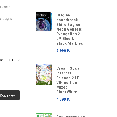
телей,
Original
ю-эйдж,
soundtrack
Shiro Sagisu
Neon Genesis
Evangelion 2
LP Blue &
Black Marbled
7 999 Р.
по
10
Cream Soda
Internet
Friends 2 LP
VIP edition
Mixed
Blue+White
 Корзину
4 599 Р.