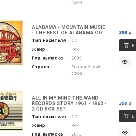
союз
ALABAMA - MOUNTAIN MUSIC
399 р.
- THE BEST OF ALABAMA CD
Тип носителя :
CD
В
Жанр :
Рок
Год выпуска :
2009
Страна :
Европейский
союз
ALL IN MY MIND THE WAND
399 р.
RECORDS STORY 1961 - 1962 -
2 CD BOX SET
В
Тип носителя :
CD
Жанр :
Рок
Год выпуска :
2015