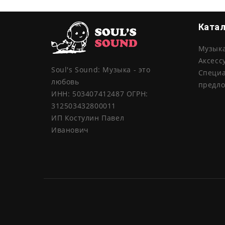
Ката
Музык
Аксесс
Soul's Sound: Музыка - это
Специ
любовь
предл
ИНН: 503407412487 ОГРН:
312503432800011
ИП Костулин Павел
Иванович