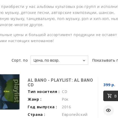
 приобрести у нас альбомы культовых рок-групп и исполни
ую музыку, детские песни, авторские композиции, шансон,
ную музыку, танцевальную, поп-музыку, рэп и хип-хоп, нь
многое-многое другое.
льные цены и большой ассортимент продукции не оставят
ыми настоящих меломанов!
Сорт. по
Цена, по возр.
Показывать 
AL BANO - PLAYLIST: AL BANO
399 р.
CD
Тип носителя :
CD
В
Жанр :
Рок
Год выпуска :
2016
Страна :
Европейский