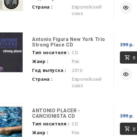
Страна :
Европейский
союз
Antonio Figura New York Trio
399 р.
Strong Place CD
Тип носителя :
CD
В
Жанр :
Рок
Год выпуска :
2010
Страна :
Европейский
союз
ANTONIO PLACER -
399 р.
CANCIONISTA CD
Тип носителя :
CD
В
Жанр :
Рок