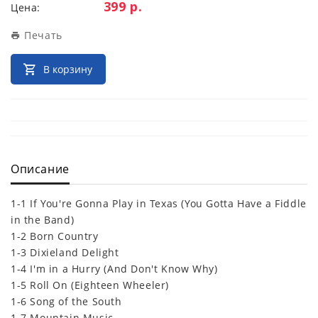
Цена:
399 р.
Цена:
Печать
В корзину
Описание
1-1 If You're Gonna Play in Texas (You Gotta Have a Fiddle
in the Band)
1-2 Born Country
1-3 Dixieland Delight
1-4 I'm in a Hurry (And Don't Know Why)
1-5 Roll On (Eighteen Wheeler)
1-6 Song of the South
1-7 Mountain Music