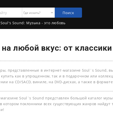
Поиск
Soul's Sound: Музыка - это любовь
на любой вкус: от классики
ары, представленные в интернет-магазине Soul`s Sound, в
 купить как в упрощенном, так и в подарочном или колле
нии на СD/SACD, виниле, на DVD-дисках, а также в формате 
-магазине Soul`s Sound представлен большой каталог муз
 в котором поклонники всех существующих жанров найдут т
ли!