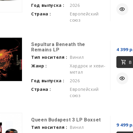
Год выпуска :
2026
Страна :
Европейский
союз
Sepultura Beneath the
4 399 р
Remains LP
Тип носителя :
Винил
В
Жанр :
Хардрок и хеви-
метал
Год выпуска :
2026
Страна :
Европейский
союз
Queen Budapest 3 LP Boxset
9 499 р
Тип носителя :
Винил