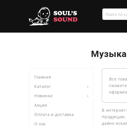
Поиск
по
сайту
Музыка 
Главная
Все тов
сможете
Каталог
оформле
Новинки
Акции
В интернет
Оплата и доставка
продукции,
давно иска
О нас