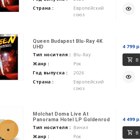
Страна :
Европейский
союз
Queen Budapest Blu-Ray 4K
4 799 р
UHD
Тип носителя :
Blu-Ray
В
Жанр :
Рок
Год выпуска :
2026
Страна :
Европейский
союз
Molchat Doma Live At
4 499 р
Panorama Hotel LP Goldenrod
Тип носителя :
Винил
В
Жанр :
Рок