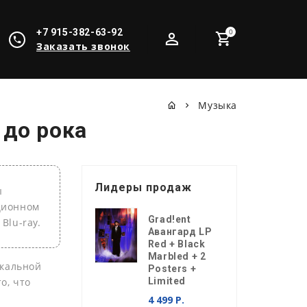
+7 915-382-63-92
0
Заказать звонок
Музыка
 до рока
Лидеры продаж
ы
кционном
Grad!ent
Blu-ray.
Авангард LP
Red + Black
Marbled + 2
ыкальной
Posters +
о, что
Limited
4 499 Р.