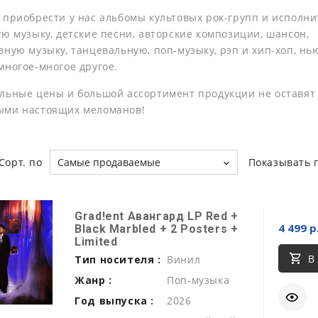
 приобрести у нас альбомы культовых рок-групп и исполни
ую музыку, детские песни, авторские композиции, шансон,
ную музыку, танцевальную, поп-музыку, рэп и хип-хоп, нь
многое-многое другое.
льные цены и большой ассортимент продукции не оставят
ыми настоящих меломанов!
Сорт. по
Самые продаваемые
Показывать 
Grad!ent Авангард LP Red +
4 499 р
Black Marbled + 2 Posters +
Limited
В
Тип носителя :
Винил
Жанр :
Поп-музыка
Год выпуска :
2026