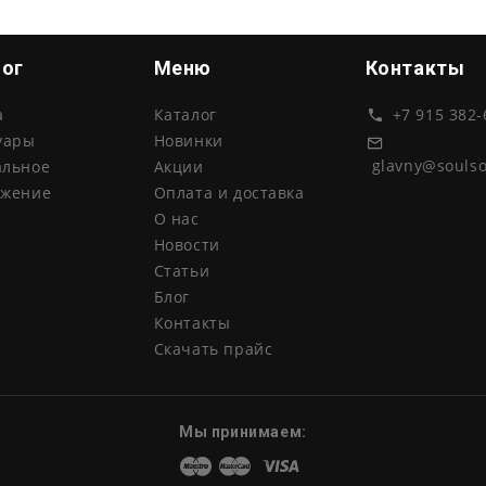
лог
Меню
Контакты
а
Каталог
+7 915 382-
уары
Новинки
glavny@souls
альное
Акции
ожение
Оплата и доставка
О нас
Новости
Статьи
Блог
Контакты
Скачать прайс
Мы принимаем:
Maestro
Master
Visa