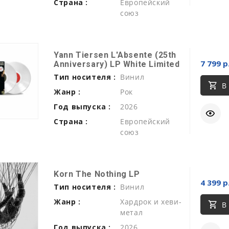
Страна :
Европейский
союз
Yann Tiersen L'Absente (25th
7 799 р
Anniversary) LP White Limited
Тип носителя :
Винил
В
Жанр :
Рок
Год выпуска :
2026
Страна :
Европейский
союз
Korn The Nothing LP
4 399 р
Тип носителя :
Винил
Жанр :
Хардрок и хеви-
В
метал
Год выпуска :
2026