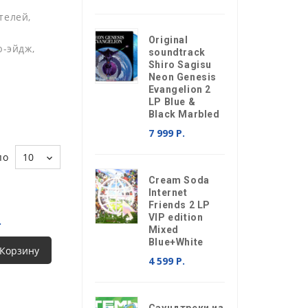
телей,
Original
ю-эйдж,
soundtrack
Shiro Sagisu
Neon Genesis
Evangelion 2
LP Blue &
Black Marbled
7 999 Р.
по
10
Cream Soda
Internet
Friends 2 LP
VIP edition
.
Mixed
Blue+White
 Корзину
4 599 Р.