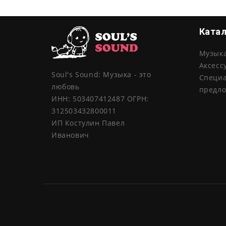
Ката
Музык
Аксесс
Soul's Sound: Музыка - это
Специ
любовь
предл
ИНН: 503407412487 ОГРН:
312503432800011
ИП Костулин Павел
Иванович