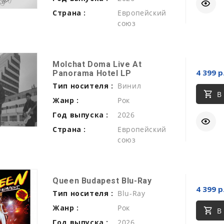
Страна :
Европейский
союз
Molchat Doma Live At
4 399 р
Panorama Hotel LP
Тип носителя :
Винил
В
Жанр :
Рок
Год выпуска :
2026
Страна :
Европейский
союз
Queen Budapest Blu-Ray
4 399 р
Тип носителя :
Blu-Ray
Жанр :
Рок
В
Год выпуска :
2026