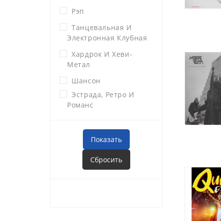
Рэп
Танцевальная И
Электронная Клубная
Хардрок И Хеви-
Метал
Шансон
Эстрада, Ретро И
Романс