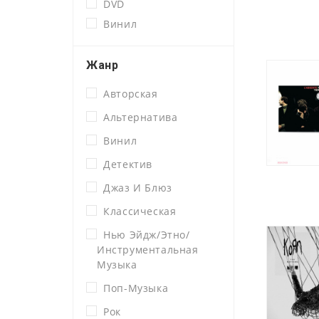
DVD
Винил
Жанр
Авторская
Альтернатива
Винил
Детектив
Джаз И Блюз
Классическая
Нью Эйдж/этно/
Инструментальная
Музыка
Поп-Музыка
Рок