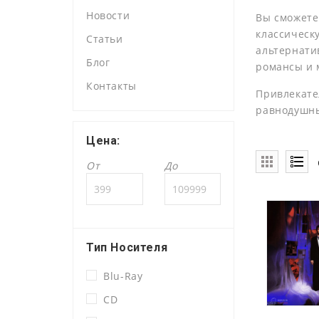
Новости
Вы сможете
классическ
Статьи
альтернатив
Блог
романсы и 
Контакты
Привлекате
равнодушн
Цена:
От
До
Тип Носителя
Blu-Ray
CD