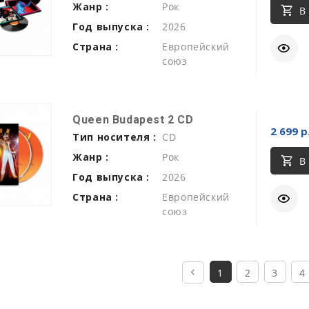
Жанр :
Рок
В
Год выпуска :
2026
Страна :
Европейский
союз
Queen Budapest 2 CD
2 699 р
Тип носителя :
CD
Жанр :
Рок
В
Год выпуска :
2026
Страна :
Европейский
союз
1
2
3
4