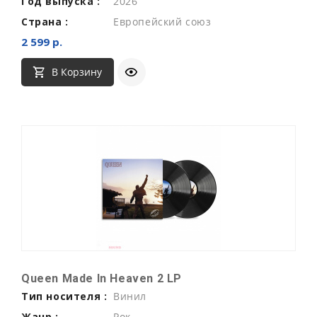
Год выпуска :
2026
Страна :
Европейский союз
2 599 р.
В Корзину
Queen Made In Heaven 2 LP
Тип носителя :
Винил
Жанр :
Рок