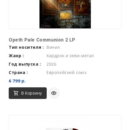
Opeth Pale Communion 2 LP
Тип носителя :
Винил
Жанр :
Хардрок и хеви-метал
Год выпуска :
2026
Страна :
Европейский союз
6 799 р.
В Корзину