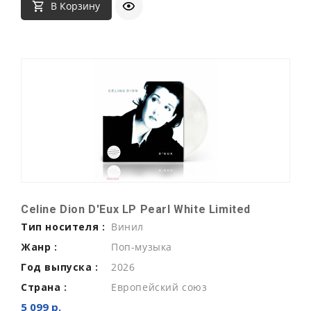
В Корзину
Celine Dion D'Eux LP Pearl White Limited
Тип носителя :
Винил
Жанр :
Поп-музыка
Год выпуска :
2026
Страна :
Европейский союз
5 099 р.