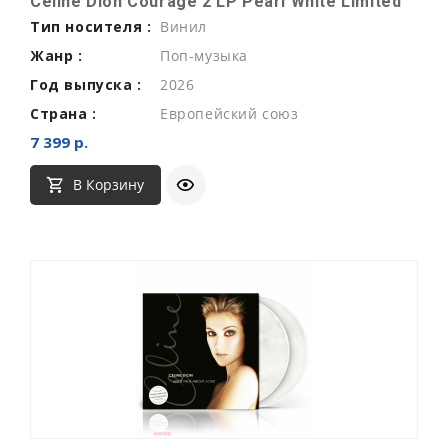
Celine Dion Courage 2 LP Pearl White Limited
Тип носителя :
Винил
Жанр :
Поп-музыка
Год выпуска :
2026
Страна :
Европейский союз
7 399 р.
В Корзину