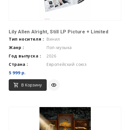
Lily Allen Alright, Still LP Picture + Limited
Тип носителя :
Винил
Жанр :
Поп-музыка
Год выпуска :
2026
Страна :
Европейский союз
5 999 р.
В Корзину