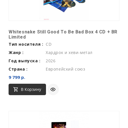
Whitesnake Still Good To Be Bad Box 4 CD + BR
Limited
Тип носителя :
CD
Жанр :
Хардрок и хеви-метал
Год выпуска :
2026
Страна :
Европейский союз
9 799 р.
В Корзину