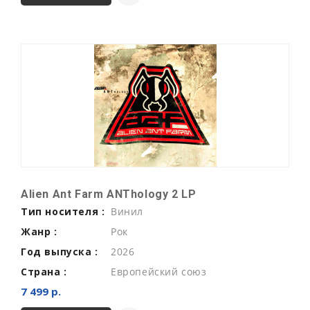
Alien Ant Farm ANThology 2 LP
Тип носителя :
Винил
Жанр :
Рок
Год выпуска :
2026
Страна :
Европейский союз
7 499 р.