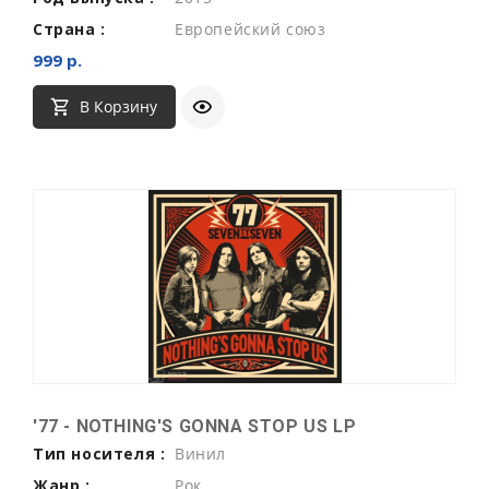
Страна :
Европейский союз
999 р.
В Корзину
'77 - NOTHING'S GONNA STOP US LP
Тип носителя :
Винил
Жанр :
Рок