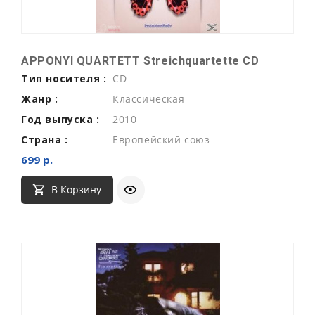
APPONYI QUARTETT Streichquartette CD
Тип носителя :
CD
Жанр :
Классическая
Год выпуска :
2010
Страна :
Европейский союз
699 р.
В Корзину