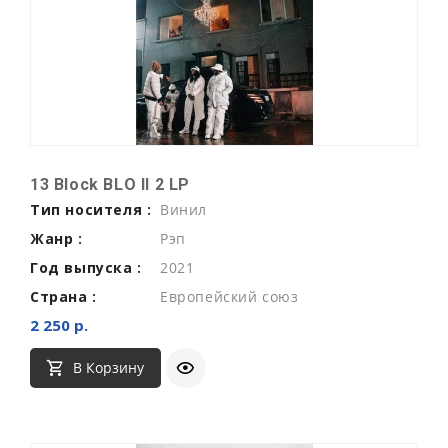
13 Block BLO II 2 LP
Тип носителя :
Винил
Жанр :
Рэп
Год выпуска :
2021
Страна :
Европейский союз
2 250 р.
В Корзину