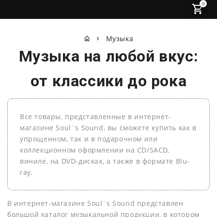
0
Музыка
Музыка на любой вкус:
от классики до рока
Все товары, представленные в интернет-
магазине Soul`s Sound, вы сможете купить как в
упрощенном, так и в подарочном или
коллекционном оформлении на СD/SACD,
виниле, на DVD-дисках, а также в формате Blu-
ray.
В интернет-магазине Soul`s Sound представлен
большой каталог музыкальной продукции, в котором