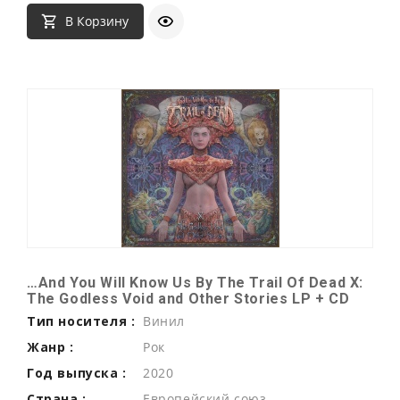
В Корзину
…And You Will Know Us By The Trail Of Dead X:
The Godless Void and Other Stories LP + CD
Тип носителя :
Винил
Жанр :
Рок
Год выпуска :
2020
Страна :
Европейский союз