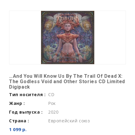
…And You Will Know Us By The Trail Of Dead X:
The Godless Void and Other Stories CD Limited
Digipack
Тип носителя :
CD
Жанр :
Рок
Год выпуска :
2020
Страна :
Европейский союз
1 099 р.