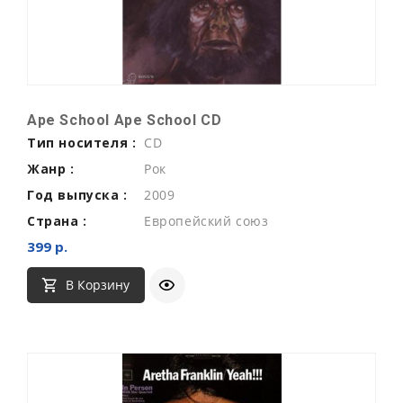
Ape School Ape School CD
Тип носителя :
CD
Жанр :
Рок
Год выпуска :
2009
Страна :
Европейский союз
399 р.
В Корзину