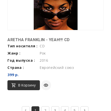
ARETHA FRANKLIN - YEAH!!! CD
Тип носителя :
CD
Жанр :
Рок
Год выпуска :
2016
Страна :
Европейский союз
399 р.
В Корзину
1
2
3
4
5