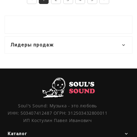
Лидеры продаж
Soul's Sound: Музыка - это любовь
ИНН: 503407412487 ОГРН: 312503432800011
ИП Костулин Павел Иванович
Каталог