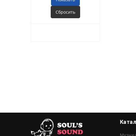
Ката
Музык