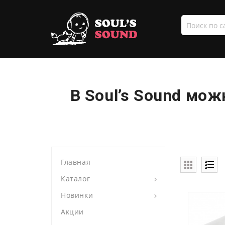
Поиск
по
сайту
В Soul’s Sound мо
Главная
Каталог
Новинки
Акции