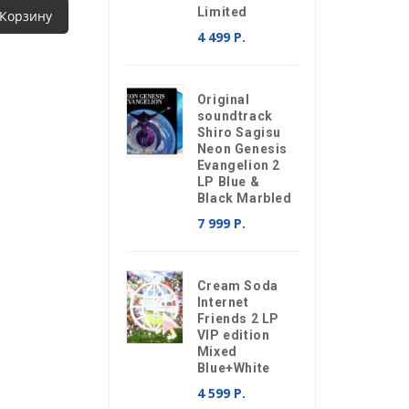
Limited
 Корзину
4 499 Р.
Original
soundtrack
Shiro Sagisu
Neon Genesis
Evangelion 2
LP Blue &
Black Marbled
7 999 Р.
Cream Soda
Internet
Friends 2 LP
VIP edition
Mixed
Blue+White
4 599 Р.