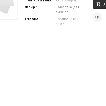
Тип носителя :
Аксессуары
В
Жанр :
Салфетка для
винила
Страна :
Европейский
союз