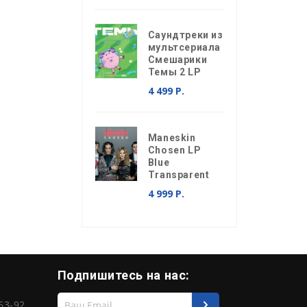
Саундтреки из
мультсериала
Смешарики
Темы 2 LP
4 499 Р.
Maneskin
Chosen LP
Blue
Transparent
4 999 Р.
Подпишитесь на нас:
Введите
63-92