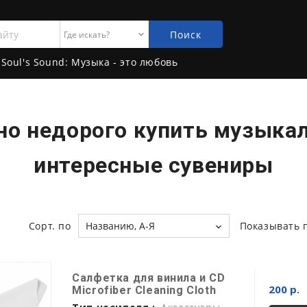
Поиск
Soul's Sound: Музыка - это любовь
жно недорого купить музыка
интересные сувениры
Сорт. по
Названию, А-Я
Показывать 
Салфетка для винила и CD
200 р.
Microfiber Cleaning Cloth