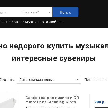
Поиск
Soul's Sound: Музыка - это любовь
жно недорого купить музыка
интересные сувениры
Сорт. по
Дате, сначала новые
Показывать 
Салфетка для винила и CD
200 р.
Microfiber Cleaning Cloth