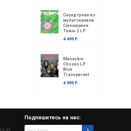
Саундтреки из
мультсериала
Смешарики
Темы 2 LP
4 499 Р.
Maneskin
Chosen LP
Blue
Transparent
4 999 Р.
Подпишитесь на нас:
Введите
63-92