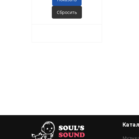
Ката
Музык