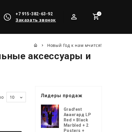
+7 915-382-63-92
0
Заказать звонок
Новый Год к нам мчится!
льные аксессуары и
Лидеры продаж
по
10
Grad!ent
Авангард LP
Red + Black
Marbled + 2
Posters +