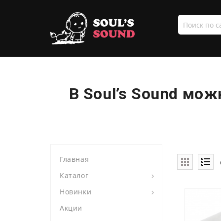
Поиск
по
сайту
В Soul’s Sound мо
Главная
Каталог
Новинки
Акции