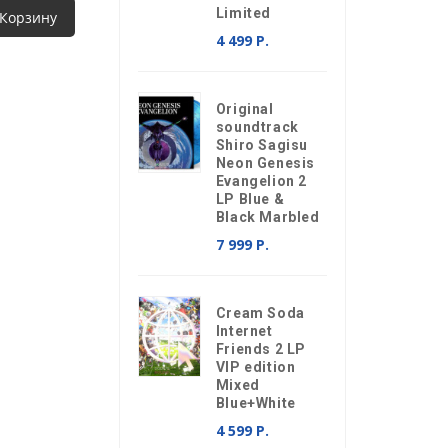
Limited
 Корзину
4 499 Р.
Original
soundtrack
Shiro Sagisu
Neon Genesis
Evangelion 2
LP Blue &
Black Marbled
7 999 Р.
Cream Soda
Internet
Friends 2 LP
VIP edition
Mixed
Blue+White
4 599 Р.