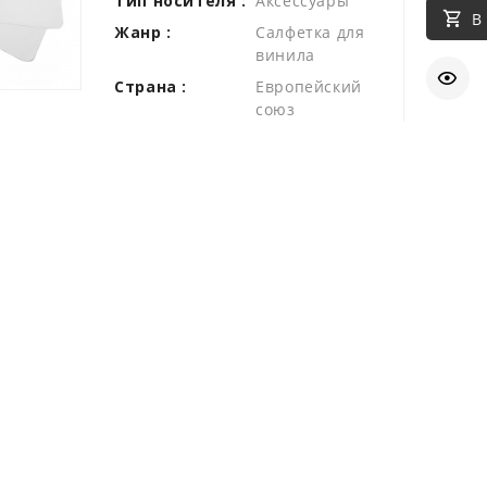
Тип носителя :
Аксессуары
В
Жанр :
Салфетка для
винила
Страна :
Европейский
союз