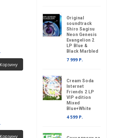
Original
soundtrack
Shiro Sagisu
Neon Genesis
Evangelion 2
LP Blue &
.
Black Marbled
7 999 Р.
 Корзину
Cream Soda
Internet
Friends 2 LP
VIP edition
Mixed
Blue+White
4 599 Р.
.
 Корзину