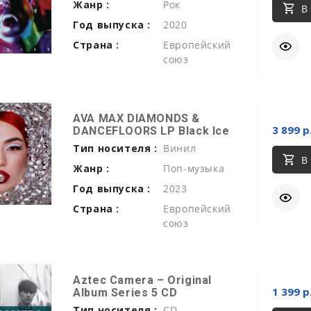
Жанр :
Рок
В
Год выпуска :
2020
Страна :
Европейский
союз
AVA MAX DIAMONDS &
3 899 р
DANCEFLOORS LP Black Ice
Тип носителя :
Винил
В
Жанр :
Поп-музыка
Год выпуска :
2023
Страна :
Европейский
союз
Aztec Camera ‎– Original
1 399 р
Album Series 5 CD
Тип носителя :
CD