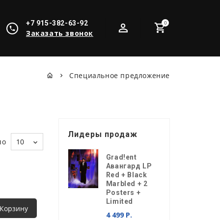
+7 915-382-63-92
0
Заказать звонок
Специальное предложение
Лидеры продаж
по
10
Grad!ent
Авангард LP
Red + Black
Marbled + 2
Posters +
Limited
 Корзину
4 499 Р.