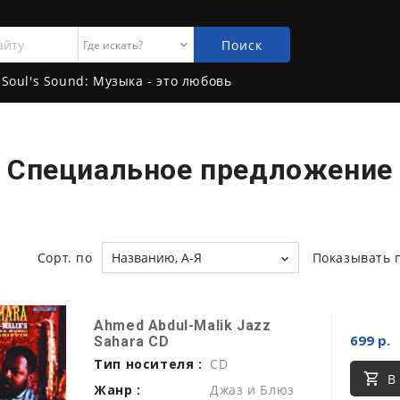
Поиск
Soul's Sound: Музыка - это любовь
Специальное предложение
Сорт. по
Названию, А-Я
Показывать 
Ahmed Abdul-Malik Jazz
699 р.
Sahara CD
Тип носителя :
CD
В
Жанр :
Джаз и Блюз