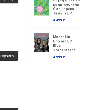
Саундтреки из
мультсериала
Смешарики
Темы 2 LP
4 499 Р.
Maneskin
Chosen LP
.
Blue
Transparent
 Корзину
4 999 Р.
.