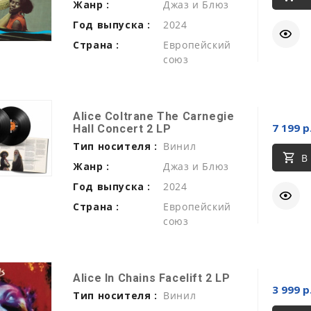
Жанр :
Джаз и Блюз
Год выпуска :
2024
Страна :
Европейский
союз
Alice Coltrane The Carnegie
7 199 р
Hall Concert 2 LP
Тип носителя :
Винил
В
Жанр :
Джаз и Блюз
Год выпуска :
2024
Страна :
Европейский
союз
Alice In Chains Facelift 2 LP
3 999 р
Тип носителя :
Винил