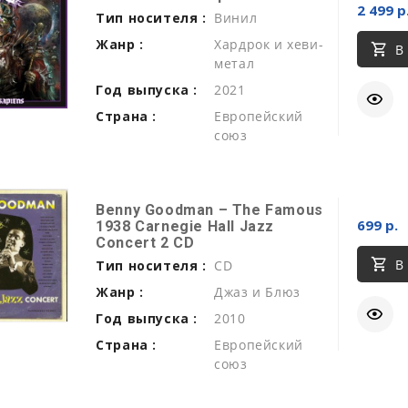
2 499 р
Тип носителя :
Винил
Жанр :
Хардрок и хеви-
В
метал
Год выпуска :
2021
Страна :
Европейский
союз
Benny Goodman ‎– The Famous
699 р.
1938 Carnegie Hall Jazz
Concert 2 CD
В
Тип носителя :
CD
Жанр :
Джаз и Блюз
Год выпуска :
2010
Страна :
Европейский
союз