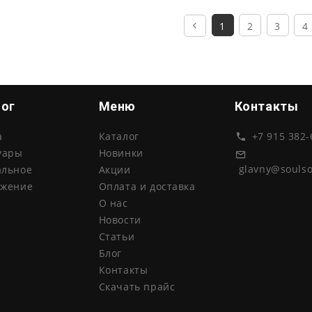
1
2
3
4
лог
Меню
Контакты
а
Каталог
+7 915 382-
уары
Новинки
glavny@souls
альное
Акции
ожение
Оплата и доставка
О нас
Новости
Статьи
Блог
Контакты
Скачать прайс