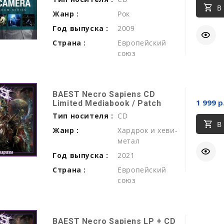
В
Жанр :
Рок
Год выпуска :
2009
Страна :
Европейский
союз
BAEST Necro Sapiens CD
1 999 р
Limited Mediabook / Patch
Тип носителя :
CD
В
Жанр :
Хардрок и хеви-
метал
Год выпуска :
2021
Страна :
Европейский
союз
BAEST Necro Sapiens LP + CD