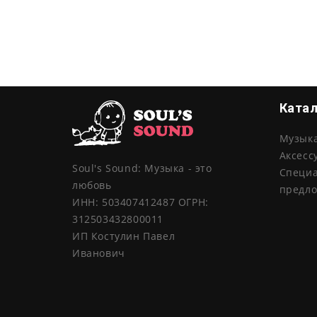
Ката
Музык
Аксесс
Soul's Sound: Музыка - это
Специ
любовь
предл
ИНН: 503407412487 ОГРН:
312503432800011
ИП Костулин Павел
Иванович