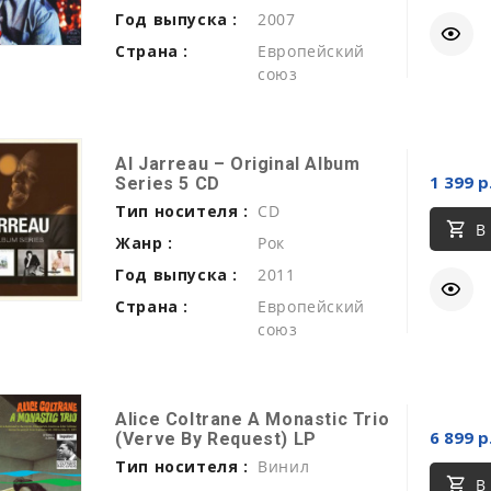
Год выпуска :
2007
Страна :
Европейский
союз
Al Jarreau ‎– Original Album
1 399 р
Series 5 CD
Тип носителя :
CD
В
Жанр :
Рок
Год выпуска :
2011
Страна :
Европейский
союз
Alice Coltrane A Monastic Trio
6 899 р
(Verve By Request) LP
Тип носителя :
Винил
В