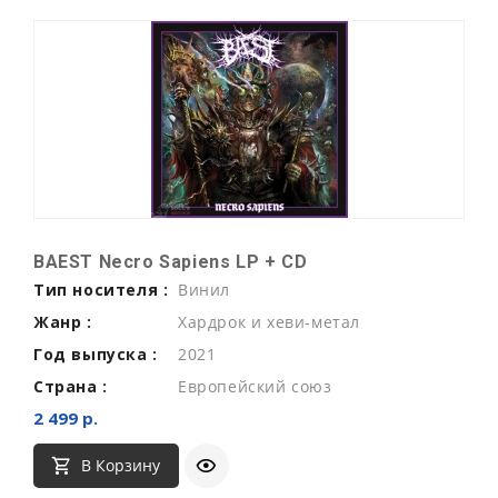
BAEST Necro Sapiens LP + CD
Тип носителя :
Винил
Жанр :
Хардрок и хеви-метал
Год выпуска :
2021
Страна :
Европейский союз
2 499 р.
В Корзину