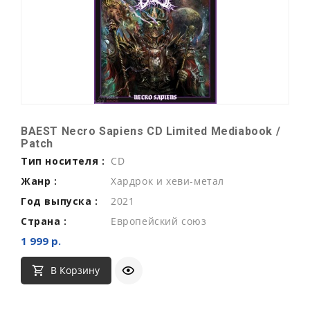
BAEST Necro Sapiens CD Limited Mediabook /
Patch
Тип носителя :
CD
Жанр :
Хардрок и хеви-метал
Год выпуска :
2021
Страна :
Европейский союз
1 999 р.
В Корзину