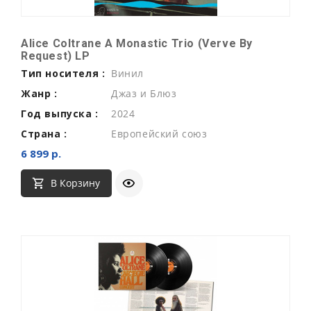
Alice Coltrane A Monastic Trio (Verve By
Request) LP
Тип носителя :
Винил
Жанр :
Джаз и Блюз
Год выпуска :
2024
Страна :
Европейский союз
6 899 р.
В Корзину