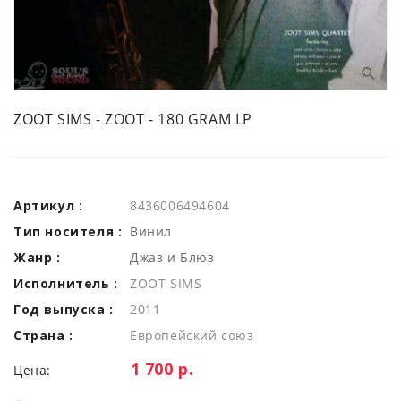
ZOOT SIMS - ZOOT - 180 GRAM LP
Артикул :
8436006494604
Тип носителя :
Винил
Жанр :
Джаз и Блюз
Исполнитель :
ZOOT SIMS
Год выпуска :
2011
Страна :
Европейский союз
Цена:
1 700 р.
Цена: