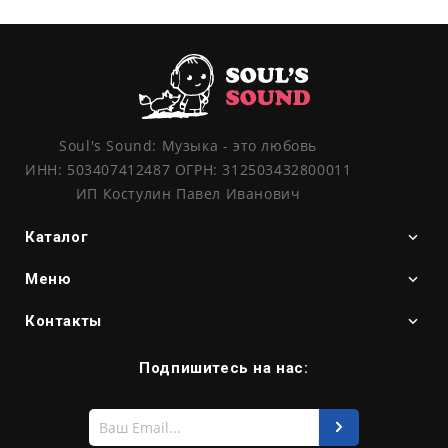
Soul's Sound: Музыка - это любовь
ИНН: 503407412487 ОГРН: 312503432800011
ИП Костулин Павел Иванович
Каталог
Меню
Контакты
Подпишитесь на нас:
Введите
свой