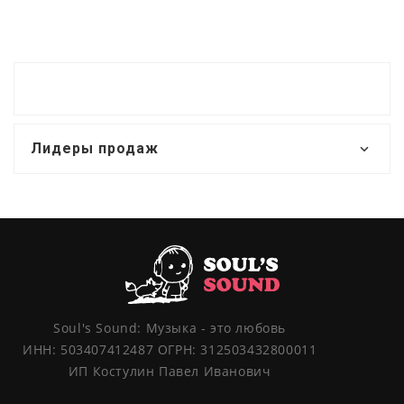
Лидеры продаж
Soul's Sound: Музыка - это любовь
ИНН: 503407412487 ОГРН: 312503432800011
ИП Костулин Павел Иванович