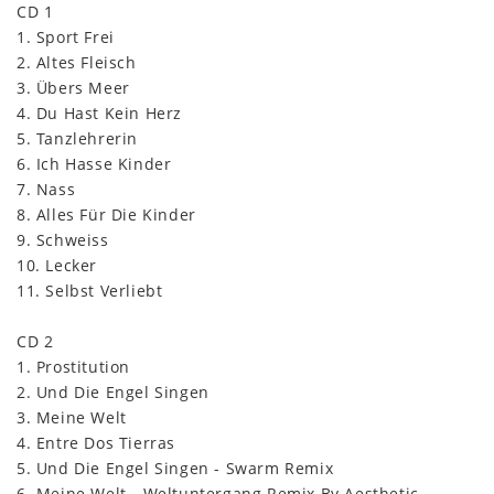
CD 1
1. Sport Frei
2. Altes Fleisch
3. Übers Meer
4. Du Hast Kein Herz
5. Tanzlehrerin
6. Ich Hasse Kinder
7. Nass
8. Alles Für Die Kinder
9. Schweiss
10. Lecker
11. Selbst Verliebt
CD 2
1. Prostitution
2. Und Die Engel Singen
3. Meine Welt
4. Entre Dos Tierras
5. Und Die Engel Singen - Swarm Remix
6. Meine Welt - Weltuntergang Remix By Aesthetic