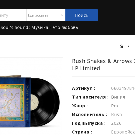
Поиск
Soul's Sound: Музыка - это любовь
Rush Snakes & Arrows 
LP Limited
Артикул :
060349781
Тип носителя :
Винил
Жанр :
Рок
Исполнитель :
Rush
Год выпуска :
2026
Страна :
Европейск