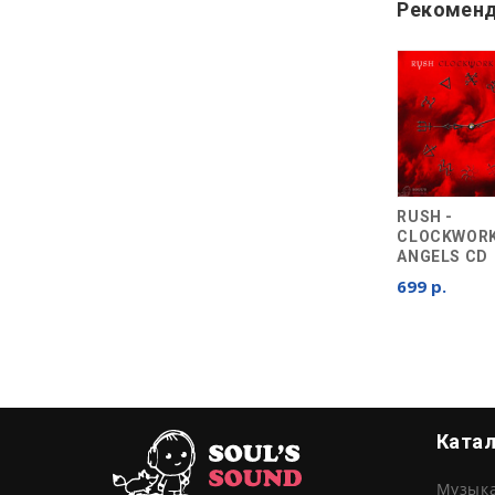
Рекоменд
RUSH -
CLOCKWOR
ANGELS CD
699 р.
Ката
Музык