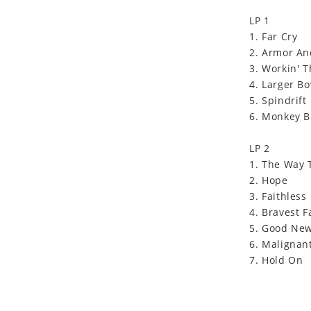
LP 1
1. Far Cry
2. Armor A
3. Workin' 
4. Larger B
5. Spindrift
6. Monkey B
LP 2
1. The Way 
2. Hope
3. Faithless
4. Bravest F
5. Good New
6. Malignan
7. Hold On