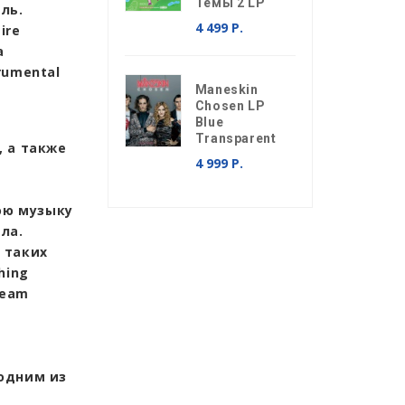
Темы 2 LP
ль.
4 499 Р.
ire
а
rumental
Maneskin
Chosen LP
Blue
Transparent
, а также
4 999 Р.
вою музыку
ла.
 таких
hing
ream
одним из