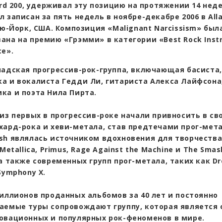
ard 200, удерживал эту позицию на протяжении 14 неде
 записан за пять недель в ноябре-декабре 2006 в Alla
ью-Йорк, США. Композиция «Malignant Narcissism» был
ана на премию «Грэмми» в категории «Best Rock Inst
ce».
надская прогрессив-рок-группа, включающая басиста,
а и вокалиста Гедди Ли, гитариста Алекса Лайфсона
ка и поэта Нила Пирта.
 из первых в прогрессив-роке начали привносить в с
хард-рока и хеви-метала, став предтечами прог-мета
sh являлась источником вдохновения для творчества
 Metallica, Primus, Rage Against the Machine и The Smas
 а также современных групп прог-метала, таких как D
Symphony X.
миллионов проданных альбомов за 40 лет и постоянно
аемые туры сопровождают группу, которая является 
овационных и популярных рок-феноменов в мире.