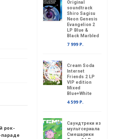
Original
soundtrack
Shiro Sagisu
Neon Genesis
Evangelion 2
LP Blue &
Black Marbled
7 999 Р.
Cream Soda
Internet
Friends 2 LP
VIP edition
Mixed
Blue+White
4 599 Р.
Саундтреки из
й рок-
мультсериала
Смешарики
т-параде