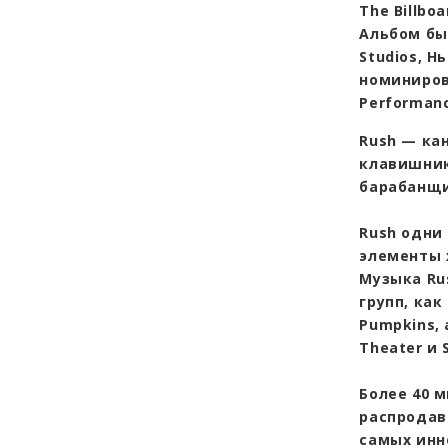
The Billbo
Альбом был
Studios, Н
номиниров
Performan
Rush — ка
клавишник
барабанщи
Rush одни
элементы 
Музыка Ru
групп, как
Pumpkins,
Theater и 
Более 40 
распродав
самых инн