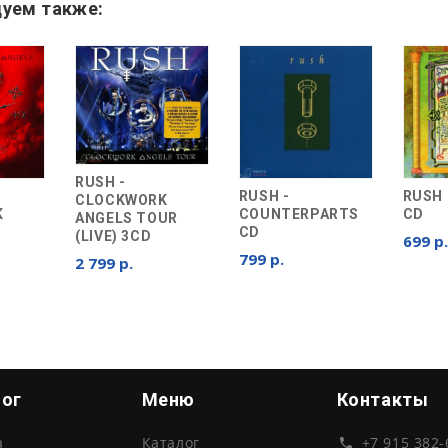
уем также:
RUSH -
RUSH -
RUSH 
CLOCKWORK
K
COUNTERPARTS
CD
ANGELS TOUR
CD
(LIVE) 3CD
699 р.
799 р.
2 799 р.
лог
Меню
Контакты
а
Каталог
+7 915 382-