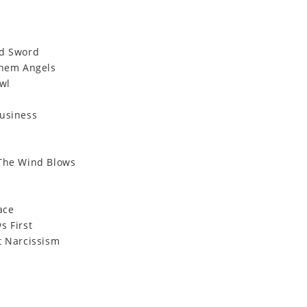
nd Sword
Them Angels
owl
usiness
The Wind Blows
ace
s First
t Narcissism