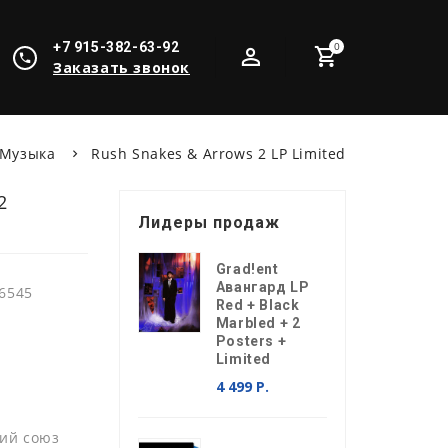
+7 915-382-63-92
0
Заказать звонок
Музыка
Rush Snakes & Arrows 2 LP Limited
2
Лидеры продаж
Grad!ent
Авангард LP
6545
Red + Black
Marbled + 2
Posters +
Limited
4 499 Р.
ий союз