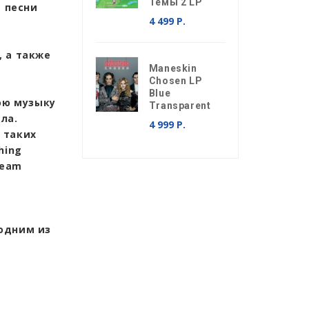
Темы 2 LP
а песни
4 499 Р.
, а также
Maneskin
Chosen LP
Blue
вою музыку
Transparent
ла.
4 999 Р.
 таких
hing
ream
одним из