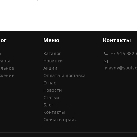
лог
Меню
Контакты
а
Каталог
+7 915 382-
уары
Новинки
glavny@souls
альное
Акции
ожение
Оплата и доставка
О нас
Новости
Статьи
Блог
Контакты
Скачать прайс