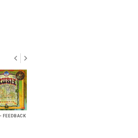
RUSH - PRESTO
- FEEDBACK
RUSH - ROLL THE
1CD
BONES CD
699 р.
699 р.