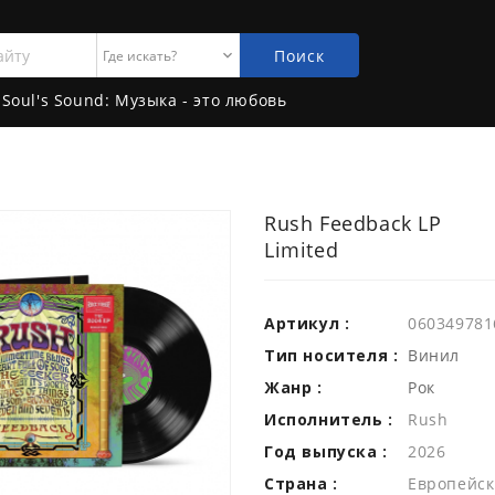
Поиск
Soul's Sound: Музыка - это любовь
Rush Feedback LP
Limited
Артикул :
060349781
Тип носителя :
Винил
Жанр :
Рок
Исполнитель :
Rush
Год выпуска :
2026
Страна :
Европейск