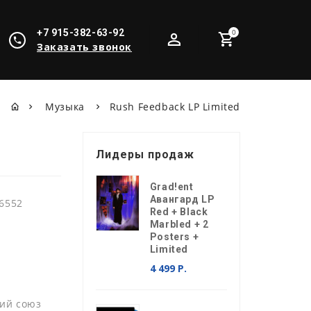
+7 915-382-63-92
0
Заказать звонок
Музыка
Rush Feedback LP Limited
Лидеры продаж
Grad!ent
Авангард LP
6552
Red + Black
Marbled + 2
Posters +
Limited
4 499 Р.
ий союз