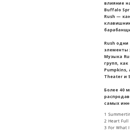
влияние на
Buffalo Spr
Rush — ка
клавишник
барабанщи
Rush одни
элементы 
Музыка Ru
групп, как
Pumpkins,
Theater и 
Более 40 
распродав
самых инн
1 Summerti
2 Heart Full
3 For What I