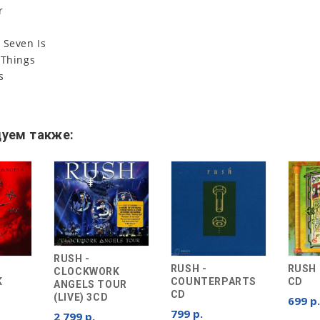
r
 Seven Is
 Things
s
уем также:
RUSH -
RUSH -
RUSH 
CLOCKWORK
K
COUNTERPARTS
CD
ANGELS TOUR
CD
(LIVE) 3CD
699 р.
799 р.
2 799 р.