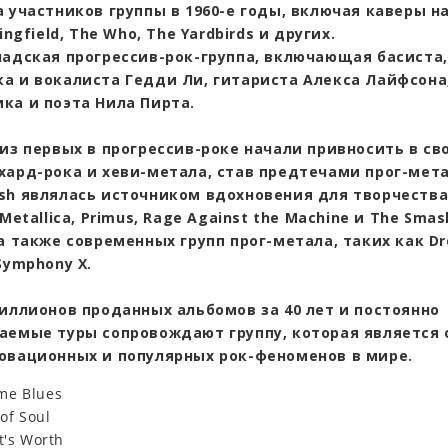
 участников группы в 1960-е годы, включая каверы н
ingfield, The Who, The Yardbirds и других.
надская прогрессив-рок-группа, включающая басиста,
а и вокалиста Гедди Ли, гитариста Алекса Лайфсона
ка и поэта Нила Пирта.
 из первых в прогрессив-роке начали привносить в с
хард-рока и хеви-метала, став предтечами прог-мета
sh являлась источником вдохновения для творчества
 Metallica, Primus, Rage Against the Machine и The Smas
 а также современных групп прог-метала, таких как D
Symphony X.
миллионов проданных альбомов за 40 лет и постоянно
аемые туры сопровождают группу, которая является 
овационных и популярных рок-феноменов в мире.
me Blues
 of Soul
t's Worth