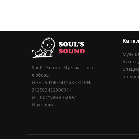
Ката
Музык
Аксесс
Soul's Sound: Музыка - это
Специ
любовь
предл
ИНН: 503407412487 ОГРН:
312503432800011
ИП Костулин Павел
Иванович