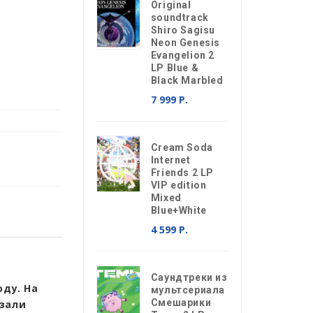
Original
soundtrack
Shiro Sagisu
Neon Genesis
Evangelion 2
LP Blue &
Black Marbled
7 999 Р.
Cream Soda
Internet
Friends 2 LP
VIP edition
Mixed
Blue+White
4 599 Р.
Саундтреки из
оду. На
мультсериала
Смешарики
азали