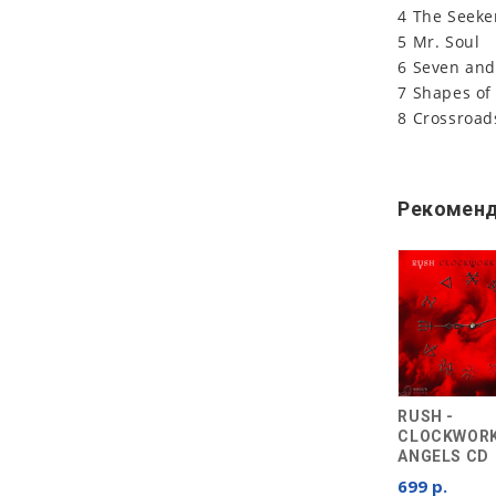
4 The Seeke
5 Mr. Soul
6 Seven and
7 Shapes of
8 Crossroad
Рекоменд
RUSH -
CLOCKWOR
ANGELS CD
699 р.