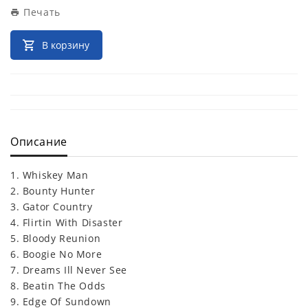
Печать
В корзину
Описание
1. Whiskey Man
2. Bounty Hunter
3. Gator Country
4. Flirtin With Disaster
5. Bloody Reunion
6. Boogie No More
7. Dreams Ill Never See
8. Beatin The Odds
9. Edge Of Sundown