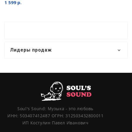
1 599 р.
Лидеры продаж
Soul's Sound: Музыка - это любовь
ИНН: 503407412487 ОГРН: 312503432800011
ИП Костулин Павел Иванович