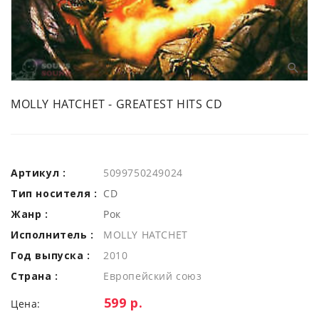
MOLLY HATCHET - GREATEST HITS CD
Артикул :
5099750249024
Тип носителя :
CD
Жанр :
Рок
Исполнитель :
MOLLY HATCHET
Год выпуска :
2010
Страна :
Европейский союз
Цена:
599 р.
Цена: