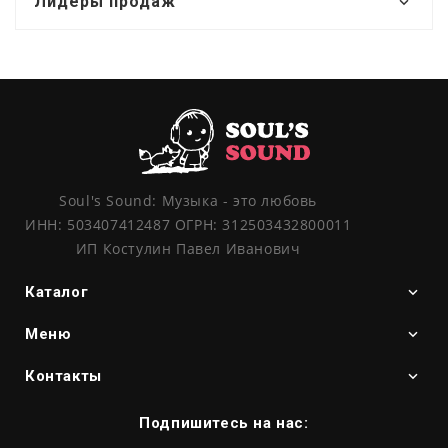
Лидеры продаж
Soul's Sound: Музыка - это любовь
ИНН: 503407412487 ОГРН: 312503432800011
ИП Костулин Павел Иванович
Каталог
Меню
Контакты
Подпишитесь на нас: