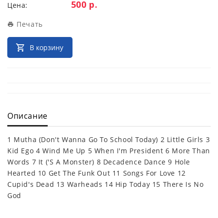
Цена:
500 р.
Цена:
Печать
В корзину
Описание
1 Mutha (Don't Wanna Go To School Today) 2 Little Girls 3
Kid Ego 4 Wind Me Up 5 When I'm President 6 More Than
Words 7 It ('S A Monster) 8 Decadence Dance 9 Hole
Hearted 10 Get The Funk Out 11 Songs For Love 12
Cupid's Dead 13 Warheads 14 Hip Today 15 There Is No
God