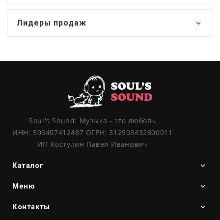
Лидеры продаж
Soul's Sound: Музыка - это любовь
ИНН: 503407412487 ОГРН: 312503432800011
ИП Костулин Павел Иванович
Каталог
Меню
Контакты