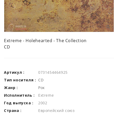
Extreme - Holehearted - The Collection
CD
Артикул :
0731454464925
Тип носителя :
CD
Жанр :
Рок
Исполнитель :
Extreme
Год выпуска :
2002
Страна :
Европейский союз