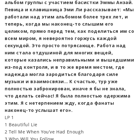
альбом группы с участием басистки Эммы Анзай.
Певица и клавишница Эми Ли рассказывает: «Мы
работали над этим альбомом более трех лет, и
теперь, когда мы наконец-то слышим его
целиком, прямо перед тем, как поделиться им со
всем миром, я невероятно горжусь каждой
секундой. Это просто потрясающе. Работа над
ним стала отдушиной для многих вещей,
которые казались неправильными и вышедшими
из-под контроля, и в то же время местом, где
надежда могла зародиться благодаря силе
музыки и взаимосвязи… К счастью, тур уже
полностью забронирован, иначе я бы не знала,
что делать сейчас! Я была полностью одержима
этим. Я с нетерпением жду, когда фанаты
наконец-то услышат его».
LP 1
1 Beautiful Lie
2 Tell Me When You’ve Had Enough
3 Who Will You Follow