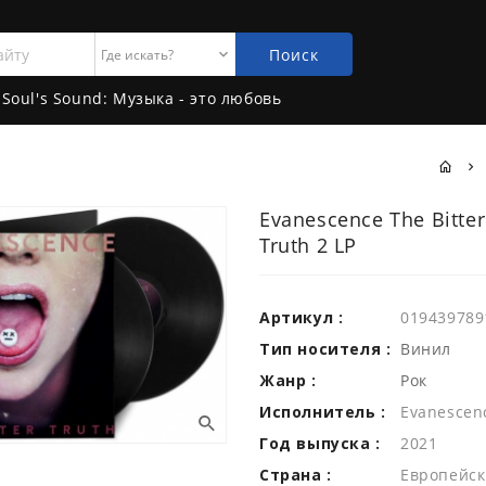
Поиск
Soul's Sound: Музыка - это любовь
Evanescence The Bitter
Truth 2 LP
Артикул :
019439789
Тип носителя :
Винил
Жанр :
Рок
Исполнитель :
Evanescen
Год выпуска :
2021
Страна :
Европейск