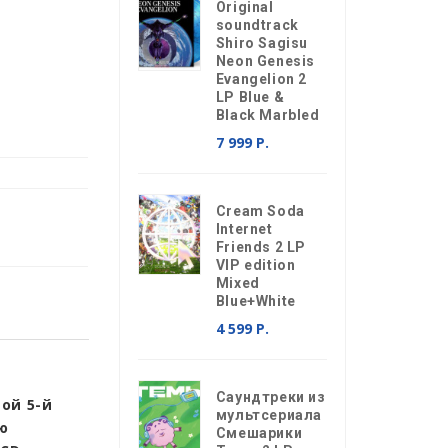
Original
soundtrack
Shiro Sagisu
Neon Genesis
Evangelion 2
LP Blue &
Black Marbled
7 999 Р.
Cream Soda
Internet
Friends 2 LP
VIP edition
Mixed
Blue+White
4 599 Р.
Саундтреки из
ой 5-й
мультсериала
ю
Смешарики