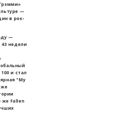
«Грэмми»
ультуре —
ин в рок-
оду —
 43 недели
е
лобальный
 100 и стал
лярная "My
 же
стории
 же Fallen
лучших