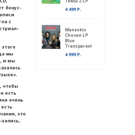
CD,
Темы 2 LP
т бонус-
4 499 Р.
записи
гла с
стриал-
Maneskin
Chosen LP
Blue
Transparent
 этого
гда мы
4 999 Р.
, и мы
казалась
узыке».
, чтобы
ме есть
мне очень
 есть
чания, это
-запись,