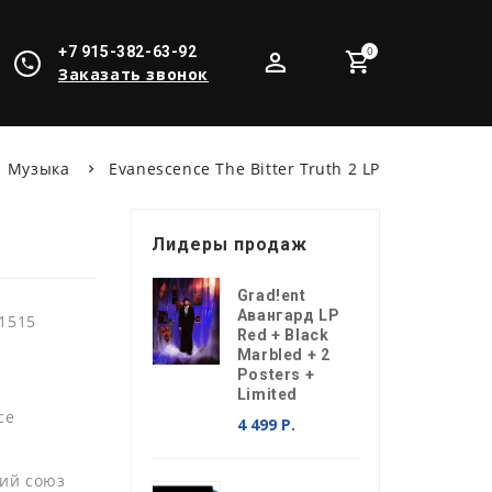
+7 915-382-63-92
0
Заказать звонок
Музыка
Evanescence The Bitter Truth 2 LP
Лидеры продаж
Grad!ent
Авангард LP
1515
Red + Black
Marbled + 2
Posters +
Limited
ce
4 499 Р.
ий союз