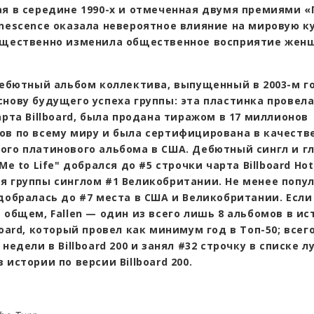
я в середине 1990-х и отмеченная двумя премиями 
anescence оказала невероятное влияние на мировую к
ущественно изменила общественное восприятие женщ
дебютный альбом коллектива, выпущенный в 2003-м г
снову будущего успеха группы: эта пластинка провела
арта Billboard, была продана тиражом в 17 миллионов
ов по всему миру и была сертифицирована в качеств
ого платинового альбома в США. Дебютный сингл и г
 Me to Life" добрался до #5 строчки чарта Billboard Hot
я группы синглом #1 Великобритании. Не менее попу
 добралась до #7 места в США и Великобритании. Если
 общем, Fallen — один из всего лишь 8 альбомов в и
board, который провел как минимум год в Топ-50; всего
 недели в Billboard 200 и занял #32 строчку в списке 
 истории по версии Billboard 200.