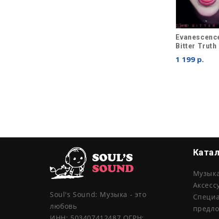
Evanescenc
Bitter Truth
1 199 р.
Ката
Музык
Аксесс
Soul's Sound: Музыка - это
Специ
любовь
предл
ИНН: 503407412487 ОГРН: