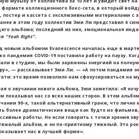
ую музыку от коллектива за 10 лет и увидит свет на 
в формате коллекционного бокс-сета, в который войду
л, постер и кассета с эксклюзивными материалами с 
анее в этом году коллектив Эми Ли представил 4 син
его альбома; последний из них, эмоциональная инда
ия
"Yeah Right"
.
д новым альбомом Evanescence началась еще в марте
ко пандемия COVID-19 поставила работу на паузу. Ко
пали в студию, мы были заряжены энергией на полную
ру», — рассказывает Эми Ли. — «А потом пандемия о
тати: это время позволило нам сфокусироваться на м
ая о звучании нового альбома, Эми заметила: «Я хочу
м показывал нас со всех наших сторон. В этом альбо
учании 90-х, такой альтернативный гранж, что лично 
сть более драматические вещи как будто из фильмов,
ссивные работы. Но если говорить с точки зрения зву
тяжелый альбом, и он по-приятному тяжелый. Это рок
оказывает нас в лучшей форме».