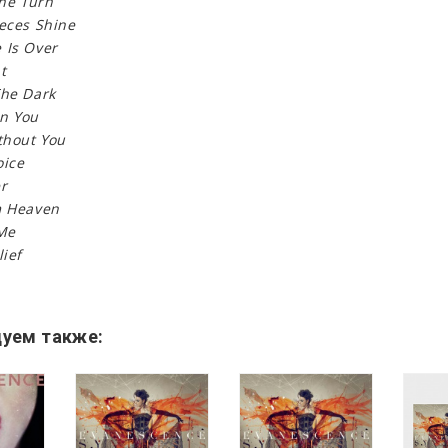
The Turn
ieces Shine
 Is Over
t
The Dark
n You
thout You
oice
r
m Heaven
 Me
lief
уем также: