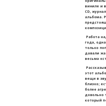
оригинальн
виниле и 
CD, журна
альбома. Р
предстоящ
композиц
Работа на
года, одна
только по
давали жа
весьма кс
Рассказыв
этот альбо
вещи в зв
близко; е
более агре
довольно 
который п