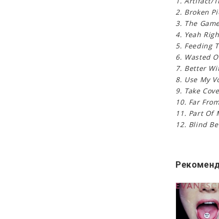
1. Artifact/
2. Broken P
3. The Game
4. Yeah Righ
5. Feeding 
6. Wasted O
7. Better Wi
8. Use My V
9.
Take Cove
10. Far Fro
11. Part Of
12. Blind Be
Рекоменд