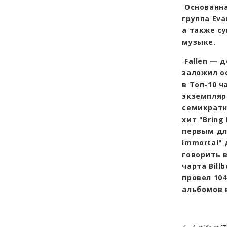
Основанна
группа Ev
а также с
музыке.
Fallen — 
заложил о
в Топ-10 ч
экземпляр
семикратн
хит "Bring
первым дл
Immortal"
говорить в
чарта Bill
провел 104
альбомов в