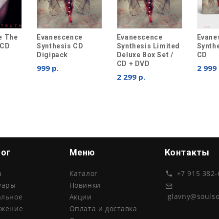
e The
Evanescence
Evanescence
Evane
 CD
Synthesis CD
Synthesis Limited
Synthe
Digipack
Deluxe Box Set /
CD
CD + DVD
999 р.
2 999 
2 299 р.
лог
Меню
Контакты
а
Каталог
+7 915 382-
уары
Новинки
glavny@souls
альное
Акции
ожение
Оплата и доставка