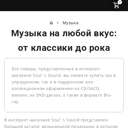
0
Музыка
Музыка на любой вкус:
от классики до рока
Все товары, представленные в интернет-
магазине Soul`s Sound, вы сможете купить как в
упрощенном, так и в подарочном или
коллекционном оформлении на СD/SACD,
виниле, на DVD-дисках, а также в формате Blu-
ray.
В интернет-магазине Soul`s Sound представлен
большой каталог музыкальной продукции, в котором