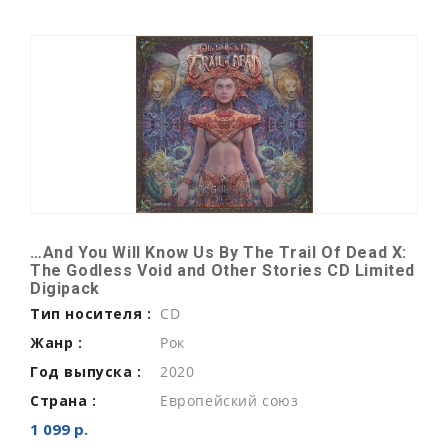
…And You Will Know Us By The Trail Of Dead X:
The Godless Void and Other Stories CD Limited
Digipack
Тип носителя :
CD
Жанр :
Рок
Год выпуска :
2020
Страна :
Европейский союз
1 099 р.