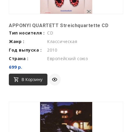
APPONYI QUARTETT Streichquartette CD
Тип носителя :
CD
Жанр :
Классическая
Год выпуска :
2010
Страна :
Европейский союз
699 р.
В Корзину