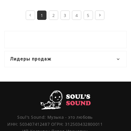
1
2
3
4
5
Лидеры продаж
Soul's Sound: Музыка - это любовь
ИНН: 503407412487 ОГРН: 312503432800011