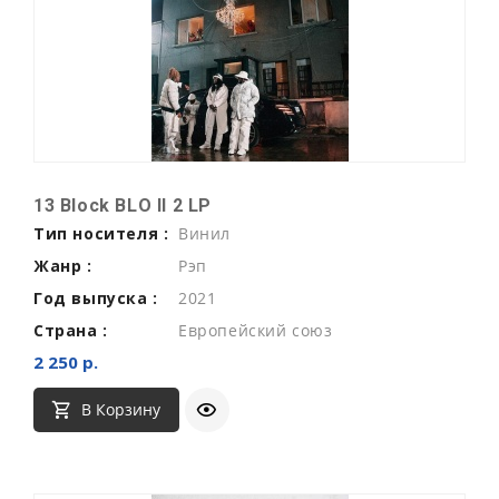
13 Block BLO II 2 LP
Тип носителя :
Винил
Жанр :
Рэп
Год выпуска :
2021
Страна :
Европейский союз
2 250 р.
В Корзину