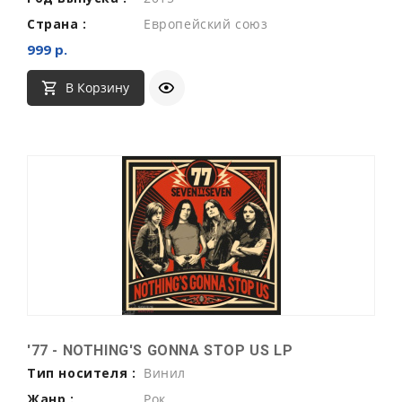
Страна :
Европейский союз
999 р.
В Корзину
'77 - NOTHING'S GONNA STOP US LP
Тип носителя :
Винил
Жанр :
Рок