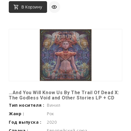
В Корзину
…And You Will Know Us By The Trail Of Dead X:
The Godless Void and Other Stories LP + CD
Тип носителя :
Винил
Жанр :
Рок
Год выпуска :
2020
Страна :
Европейский союз