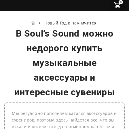
0
Новый Год к нам мчится!
В Soul’s Sound можно
недорого купить
музыкальные
аксессуары и
интересные сувениры
Мы регулярно пополняем
каталог аксессуаров
и
сувениров
, поэтому, здесь найдется все, что вы
искали и хотели: всегда в отменном качестве и