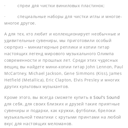
· спреи для чистки виниловых пластинок;
· специальные наборы для чистки иглы и многое-
многое другое.
А для тех, кто любит и коллекционирует необычные и
удивительные сувениры, мы приготовили особый
сюрприз –
миниатюрные реплики и копии гитар
настоящих легенд мирового музыкального Олимпа
современности и прошлых лет. Среди этих чудесных
вещиц вы найдете мини-копии гитар John Lennon, Paul
McCartney, Michael Jackson, Gene Simmons (
Kiss
), James
Hetfield (Metallica), Eric Clapton, Elvis Presley и многих
других культовых музыкантов.
Кроме этого, вы всегда сможете купить в
Soul
’
s
Sound
для себя, для своих близких и друзей такие приятные
сувениры и подарки, как кружки, футболки, брелоки
музыкальной тематики с крутыми принтами на любой
вкус для настоящих меломанов.