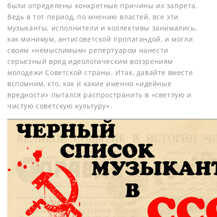
были определены конкретные причины их запрета.
Ведь в тот период, по мнению властей, все эти
музыканты, исполнители и коллективы занимались,
как минимум, антисоветской пропагандой, и могли
своим «немыслимым» репертуаром нанести
серьезный вред идеологическим воззрениям
молодежи Советской страны. Итак, давайте вместе
вспомним, кто, как и какие именно «идейные
вредности» пытался распространить в «светлую и
чистую советскую культуру».