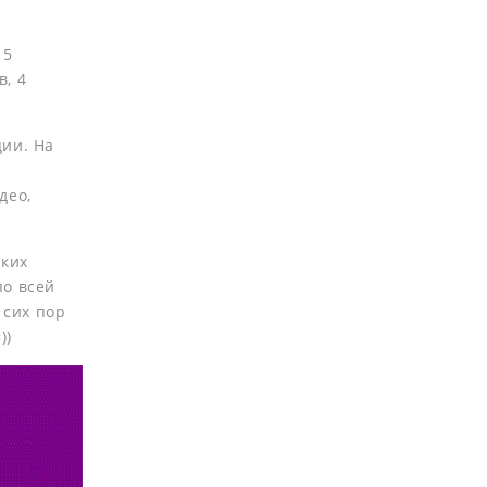
15
, 4
ции. На
део,
аких
по всей
 сих пор
))