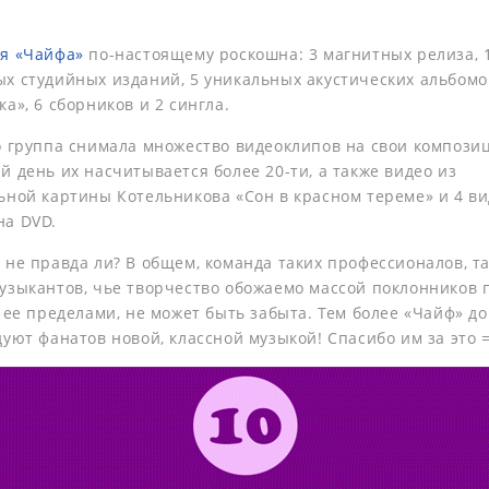
я «Чайфа»
по-настоящему роскошна: 3 магнитных релиза, 
х студийных изданий, 5 уникальных акустических альбомов
а», 6 сборников и 2 сингла.
о группа снимала множество видеоклипов на свои компози
 день их насчитывается более 20-ти, а также видео из
ьной картины Котельникова «Сон в красном тереме» и 4 ви
а DVD.
 не правда ли? В общем, команда таких профессионалов, т
узыкантов, чье творчество обожаемо массой поклонников 
 ее пределами, не может быть забыта. Тем более «Чайф» до
уют фанатов новой, классной музыкой! Спасибо им за это =