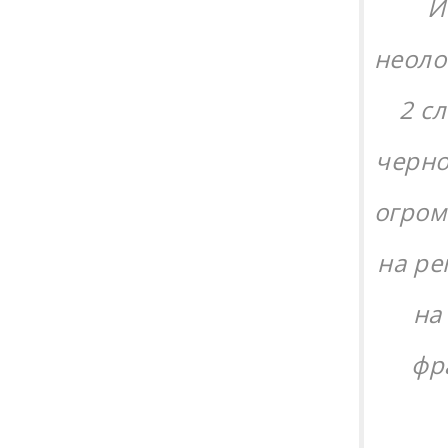
И
неоло
2 с
черно
огром
на ре
на
фр