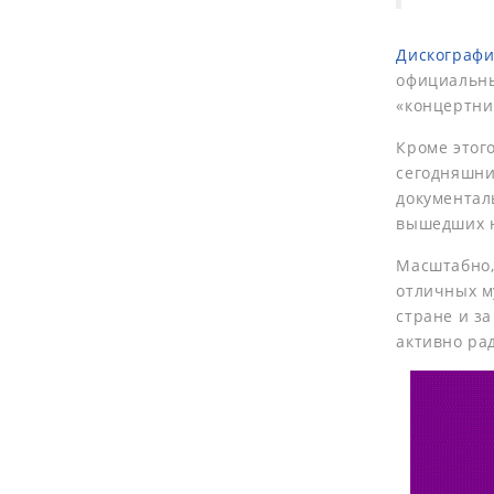
Дискографи
официальны
«концертник
Кроме этог
сегодняшний
документал
вышедших н
Масштабно,
отличных м
стране и за
активно рад