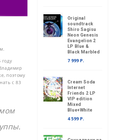
Original
soundtrack
Shiro Sagisu
Neon Genesis
Evangelion 2
LP Blue &
м.
Black Marbled
7 999 Р.
 году
 Владимир
ке, поэтому
нать с 83
Cream Soda
Internet
Friends 2 LP
VIP edition
Mixed
имом
Blue+White
4 599 Р.
руппы.