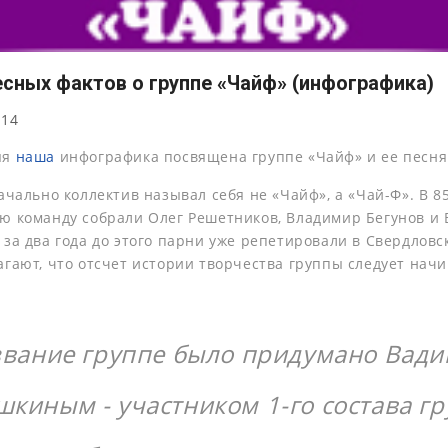
есных фактов о группе «Чайф» (инфографика)
014
яя
наша
инфографика посвящена группе «Чайф» и ее песня
ачально коллектив называл себя не «Чайф», а «Чай-Ф». В 85
ю команду собрали Олег Решетников, Владимир Бегунов и
за два года до этого парни уже репетировали в Свердловс
гают, что отсчет истории творчества группы следует начи
вание группе было придумано Вад
шкиным - участником 1-го состава г