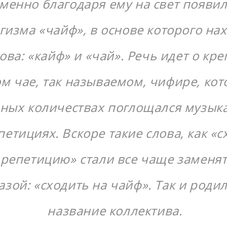
менно благодаря ему на свет появил
гизма «чайф», в основе которого на
лова: «кайф» и «чай». Речь идет о кр
м чае, так называемом, чифире, кот
ных количествах поглощался музык
петициях. Вскоре такие слова, как «с
 репетицию» стали все чаще заменят
азой: «сходить на чайф». Так и роди
название коллектива.