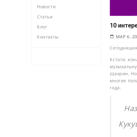
Новости
Статьи
10 интер
Блог
МАР 6, 2
Контакты
Сегодняшн
Кстати, изн
музыкальну
Шахрин. Но 
многие пола
года.
Наз
Куку