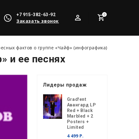
+7 915-382-63-92
0
Заказать звонок
ресных фактов о группе «Чайф» (инфографика)
» и ее песнях
Лидеры продаж
Grad!ent
Авангард LP
Red + Black
Marbled + 2
Posters +
Limited
4 499 Р.