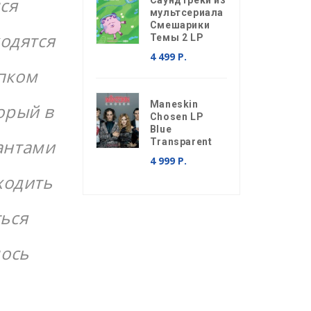
ся
Саундтреки из
мультсериала
Смешарики
ходятся
Темы 2 LP
4 499 Р.
епком
Maneskin
орый в
Chosen LP
Blue
антами
Transparent
4 999 Р.
ходить
ься
лось