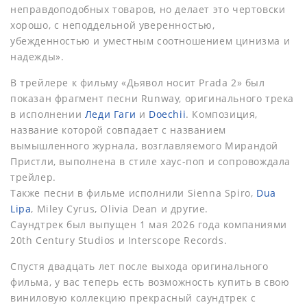
неправдоподобных товаров, но делает это чертовски
хорошо, с неподдельной уверенностью,
убежденностью и уместным соотношением цинизма и
надежды».
В трейлере к фильму «Дьявол носит Prada 2» был
показан фрагмент песни Runway, оригинального трека
в исполнении
Леди Гаги
и
Doechii
. Композиция,
название которой совпадает с названием
вымышленного журнала, возглавляемого Мирандой
Пристли, выполнена в стиле хаус-поп и сопровождала
трейлер.
Также песни в фильме исполнили Sienna Spiro,
Dua
Lipa
, Miley Cyrus, Olivia Dean и другие.
Саундтрек был выпущен 1 мая 2026 года компаниями
20th Century Studios и Interscope Records.
Спустя двадцать лет после выхода оригинального
фильма, у вас теперь есть возможность купить в свою
виниловую коллекцию прекрасный саундтрек с