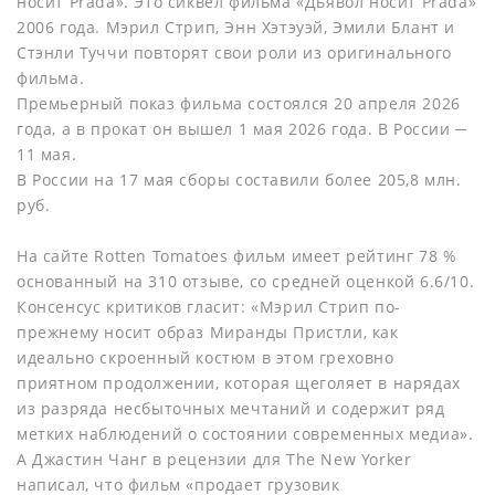
носит Prada». Это сиквел фильма «Дьявол носит Prada»
2006 года. Мэрил Стрип, Энн Хэтэуэй, Эмили Блант и
Стэнли Туччи повторят свои роли из оригинального
фильма.
Премьерный показ фильма состоялся 20 апреля 2026
года, а в прокат он вышел 1 мая 2026 года. В России ─
11 мая.
В России на 17 мая сборы составили более 205,8 млн.
руб.
На сайте Rotten Tomatoes фильм имеет рейтинг 78 %
основанный на 310 отзыве, со средней оценкой 6.6/10.
Консенсус критиков гласит: «Мэрил Стрип по-
прежнему носит образ Миранды Пристли, как
идеально скроенный костюм в этом греховно
приятном продолжении, которая щеголяет в нарядах
из разряда несбыточных мечтаний и содержит ряд
метких наблюдений о состоянии современных медиа».
А Джастин Чанг в рецензии для The New Yorker
написал, что фильм «продает грузовик