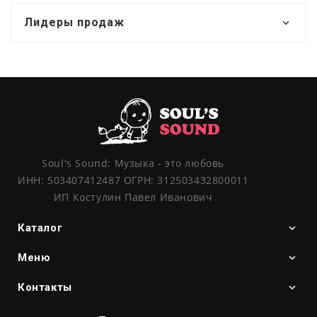
Лидеры продаж
Soul's Sound: Музыка - это любовь
ИНН: 503407412487 ОГРН: 312503432800011
ИП Костулин Павел Иванович
Каталог
Меню
Контакты