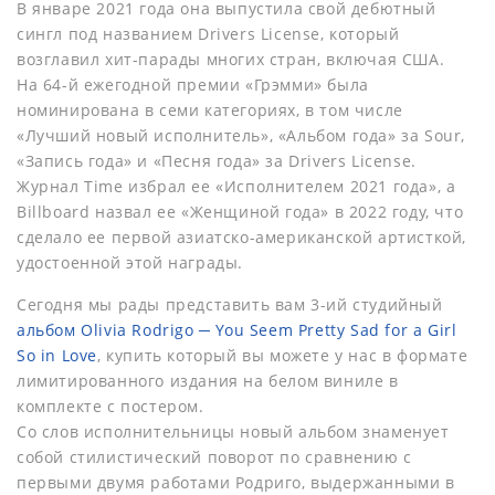
В январе 2021 года она выпустила свой дебютный
сингл под названием Drivers License, который
возглавил хит-парады многих стран, включая США.
На 64-й ежегодной премии «Грэмми» была
номинирована в семи категориях, в том числе
«Лучший новый исполнитель», «Альбом года» за Sour,
«Запись года» и «Песня года» за Drivers License.
Журнал Time избрал ее «Исполнителем 2021 года», а
Billboard назвал ее «Женщиной года» в 2022 году, что
сделало ее первой азиатско-американской артисткой,
удостоенной этой награды.
Сегодня мы рады представить вам 3-ий студийный
альбом Olivia Rodrigo ─ You Seem Pretty Sad for a Girl
So in Love
, купить который вы можете у нас в формате
лимитированного издания на белом виниле в
комплекте с постером.
Со слов исполнительницы новый альбом знаменует
собой стилистический поворот по сравнению с
первыми двумя работами Родриго, выдержанными в