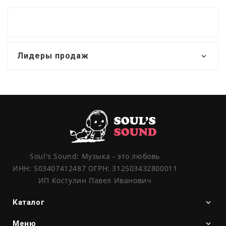
Лидеры продаж
Soul's Sound: Музыка - это любовь
ИНН: 503407412487 ОГРН: 312503432800011
ИП Костулин Павел Иванович
Каталог
Меню