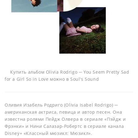
Купить альбом Olivia Rodrigo ─ You Seem Pretty Sad
for a Girl So in Love можно в Soul's Sound
Оливия Изабель Родриго (Olivia Isabel Rodrigo) ─
американская актриса, певица и автор песен. Она
известна ролями Пейдж Олвера в сериале «Пэйдж и
Фрэнки» и Нини Салазар-Робертс в сериале канала
Disney+ «Классный мюзикл: Мюзикл».