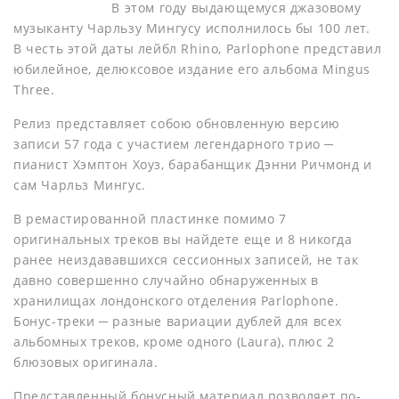
В этом году выдающемуся джазовому
музыканту Чарльзу Мингусу исполнилось бы 100 лет.
В честь этой даты лейбл Rhino, Parlophone представил
юбилейное, делюксовое издание его альбома Mingus
Three.
Релиз представляет собою обновленную версию
записи 57 года с участием легендарного трио ─
пианист Хэмптон Хоуз, барабанщик Дэнни Ричмонд и
сам Чарльз Мингус.
В ремастированной пластинке помимо 7
оригинальных треков вы найдете еще и 8 никогда
ранее неиздававшихся сессионных записей, не так
давно совершенно случайно обнаруженных в
хранилищах лондонского отделения Parlophone.
Бонус-треки ─ разные вариации дублей для всех
альбомных треков, кроме одного (Laura), плюс 2
блюзовых оригинала.
Представленный бонусный материал позволяет по-