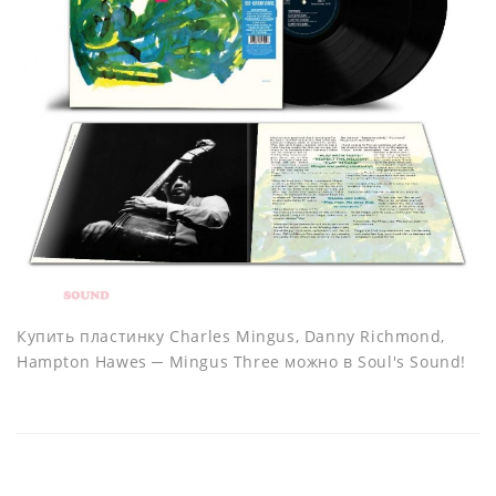
Купить пластинку Charles Mingus, Danny Richmond,
Hampton Hawes ─ Mingus Three можно в Soul's Sound!