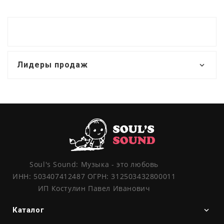
Лидеры продаж
Soul's Sound: Музыка - это любовь
ИНН: 503407412487 ОГРН: 312503432800011
ИП Костулин Павел Иванович
Каталог