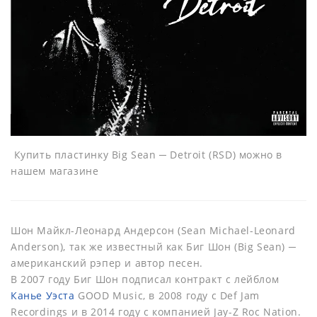
Купить пластинку Big Sean ─ Detroit (RSD) можно в
нашем магазине
Шон Майкл-Леонард Андерсон (Sean Michael-Leonard
Anderson), так же известный как Биг Шон (Big Sean) ─
американский рэпер и автор песен.
В 2007 году Биг Шон подписал контракт с лейблом
Канье Уэста
GOOD Music, в 2008 году с Def Jam
Recordings и в 2014 году с компанией Jay-Z Roc Nation.