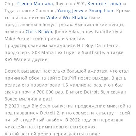
Chip,
French Montana
, Royce da 5'9",
Kendrick Lamar
и
Tyga, а также Common,
Young Jeezy
и
Snoop Lion
. Кроме
того исполнители
Wale
и
Wiz Khalifa
были
представлены в бонус-треках. Американские певцы,
включая
Chris Brown
, Jhene Aiko, James Fauntleroy и
Mike Posner тоже приняли участие.
Продюсированием занимались Hit-Boy, Da Internz,
продюсеры 808 Mafia Lex Luger и Southside, а также
KeY Wane и другие.
Detroit вызывал настолько большой ажиотаж, что стал
причиной сбоя на сайте DatPiff после выхода. В день
релиза его просмотрели 1,5 миллиона раз, и он был
скачан почти 700 000 раз. В итоге Detroit был скачан
более миллиона раз!
В 2020 году Big Sean выпустил продолжение микстейпа
под названием Detroit 2, и по совместительству ─ свой
пятый студийный альбом. В 2022 году он переиздал
микстейп на стриминговых платформах.
А этой весной релиз переиздается в виде