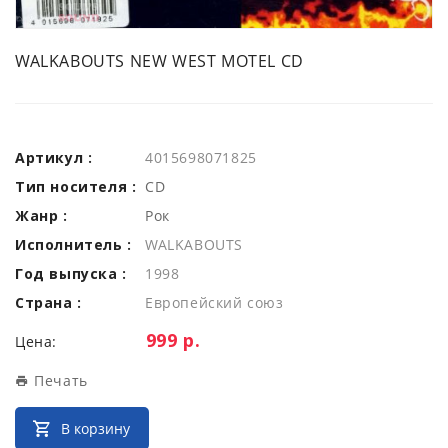
WALKABOUTS NEW WEST MOTEL CD
Артикул :
4015698071825
Тип носителя :
CD
Жанр :
Рок
Исполнитель :
WALKABOUTS
Год выпуска :
1998
Страна :
Европейский союз
Цена:
999 р.
Цена:
Печать
В корзину