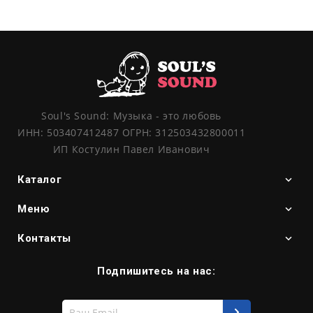
Soul's Sound: Музыка - это любовь
ИНН: 503407412487 ОГРН: 312503432800011
ИП Костулин Павел Иванович
Каталог
Меню
Контакты
Подпишитесь на нас:
Введите