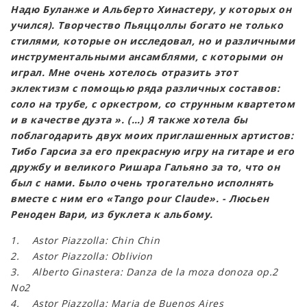
Надю Буланже и Альберто Хинастеру, у которых он
учился). Творчество Пьяццоллы богато не только
стилями, которые он исследовал, но и различными
инструментальными ансамблями, с которыми он
играл. Мне очень хотелось отразить этот
эклектизм с помощью ряда различных составов:
соло на трубе, с оркестром, со струнным квартетом
и в качестве дуэта ». (…) Я также хотела бы
поблагодарить двух моих приглашенных артистов:
Тибо Гарсиа за его прекрасную игру на гитаре и его
дружбу и великого Ришара Гальяно за то, что он
был с нами. Было очень трогательно исполнять
вместе с ним его «Tango pour Claude». - Люсьен
Реноден Вари, из буклета к альбому.
1. Astor Piazzolla: Chin Chin
2. Astor Piazzolla: Oblivion
3. Alberto Ginastera: Danza de la moza donoza op.2
No2
4. Astor Piazzolla: Maria de Buenos Aires