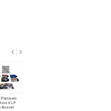
Queen News Of
 Platinum
Queen News Of
The World LP
tion 6 LP
The World CD
e Boxset
4 799 р.
2 599 р.