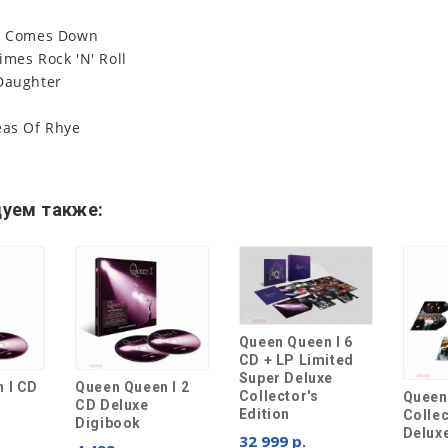
ht Comes Down
imes Rock 'N' Roll
Daughter
eas Of Rhye
уем также:
Queen Queen I 6
CD + LP Limited
Super Deluxe
 I CD
Queen Queen I 2
Collector's
Queen
CD Deluxe
Edition
Collec
Digibook
Delux
32 999 р.