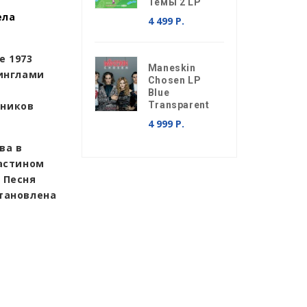
Темы 2 LP
ела
4 499 Р.
е 1973
Maneskin
синглами
Chosen LP
Blue
нников
Transparent
4 999 Р.
ва в
астином
 Песня
ановлена ​​