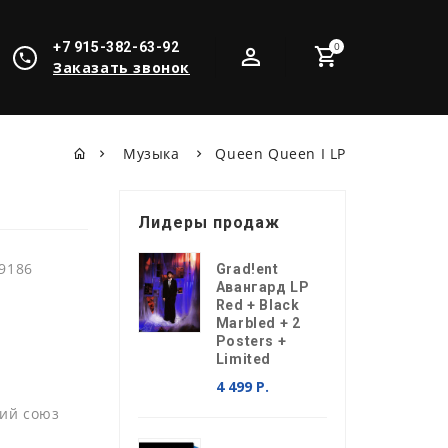
+7 915-382-63-92
0
Заказать звонок
Музыка
Queen Queen I LP
Лидеры продаж
9186
Grad!ent
Авангард LP
Red + Black
Marbled + 2
Posters +
Limited
4 499 Р.
ий союз