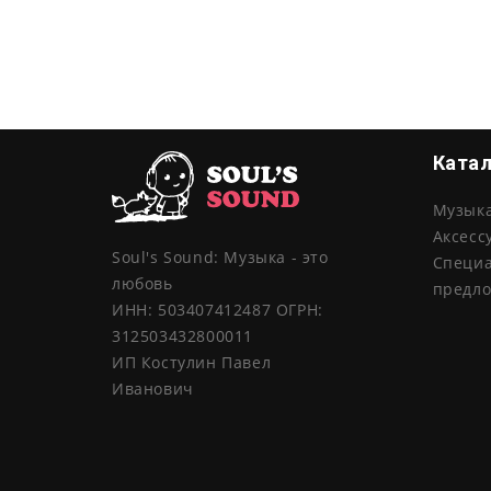
Ката
Музык
Аксесс
Soul's Sound: Музыка - это
Специ
любовь
предл
ИНН: 503407412487 ОГРН:
312503432800011
ИП Костулин Павел
Иванович