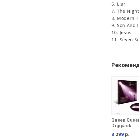
6. Liar
7. The Nig
8. Modern T
9. Son And 
10. Jesus
11. Seven S
Рекоменд
Queen Queen
Digipack
3 299 р.