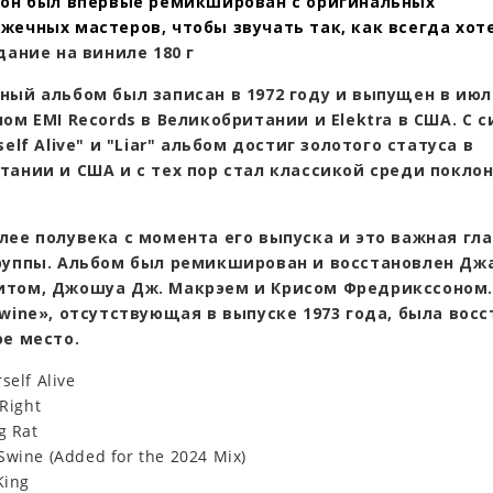
 он был впервые ремикширован с оригинальных
жечных мастеров, чтобы звучать так, как всегда хот
дание на виниле 180 г
ный альбом был записан в 1972 году и выпущен в июл
ом EMI Records в Великобритании и Elektra в США. С 
self Alive" и "Liar" альбом достиг золотого статуса в
тании и США и с тех пор стал классикой среди покло
лее полувека с момента его выпуска и это важная гла
руппы. Альбом был ремикширован и восстановлен Дж
том, Джошуа Дж. Макрэем и Крисом Фредрикссоном.
wine», отсутствующая в выпуске 1973 года, была восст
ое место.
self Alive
 Right
g Rat
Swine (Added for the 2024 Mix)
King