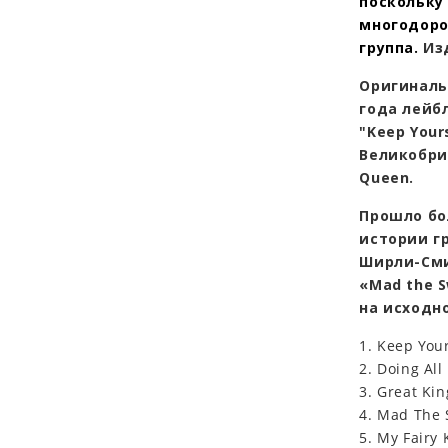
поскольку
многодоро
группа.
Из
Оригиналь
года лейбл
"Keep Your
Великобри
Queen.
Прошло бо
истории г
Ширли-Сми
«Mad the S
на исходн
1. Keep Your
2. Doing All
3. Great Kin
4. Mad The 
5. My Fairy 