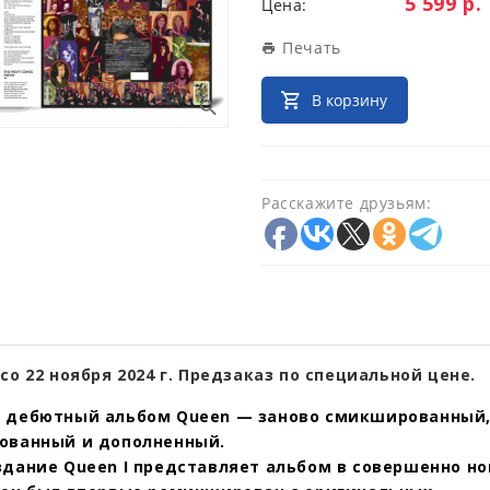
Цена:
5 599 р.
Цена:
Печать
В корзину
Расскажите друзьям:
со 22 ноября 2024 г. Предзаказ по специальной цене.
 дебютный альбом Queen — заново смикшированный
ованный и дополненный.
здание Queen I представляет альбом в совершенно но