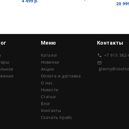
4 499 р.
20 999
лог
Меню
Контакты
а
Каталог
+7 915 382-
уары
Новинки
glavny@souls
альное
Акции
ожение
Оплата и доставка
О нас
Новости
Статьи
Блог
Контакты
Скачать прайс