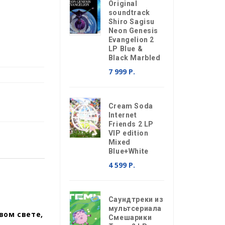
Original
soundtrack
Shiro Sagisu
Neon Genesis
Evangelion 2
LP Blue &
Black Marbled
7 999 Р.
Cream Soda
Internet
Friends 2 LP
VIP edition
Mixed
Blue+White
4 599 Р.
,
Саундтреки из
мультсериала
вом свете,
Смешарики