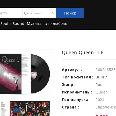
Поиск
Soul's Sound: Музыка - это любовь
Queen Queen I LP
Артикул :
060246525
Тип носителя :
Винил
Жанр :
Рок
Исполнитель :
Queen
Год выпуска :
2024
Страна :
Европейск