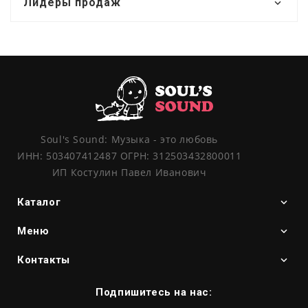
Лидеры продаж
Soul's Sound: Музыка - это любовь
ИНН: 503407412487 ОГРН: 312503432800011
ИП Костулин Павел Иванович
Каталог
Меню
Контакты
Подпишитесь на нас: