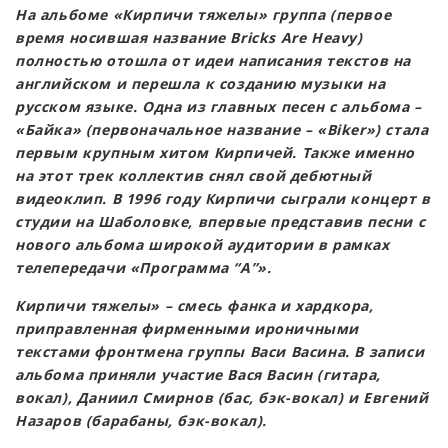
На альбоме «Кирпичи тяжелы» группа (первое
время носившая название Bricks Are Heavy)
полностью отошла от идеи написания текстов на
английском и перешла к созданию музыки на
русском языке. Одна из главных песен с альбома –
«Байка» (первоначальное название – «Biker») стала
первым крупным хитом Кирпичей. Также именно
на этот трек коллектив снял свой дебютный
видеоклип. В 1996 году Кирпичи сыграли концерт в
студии на Шаболовке, впервые представив песни с
нового альбома широкой аудитории в рамках
телепередачи «Программа “А”».
Кирпичи тяжелы» – смесь фанка и хардкора,
приправленная фирменными ироничными
текстами фронтмена группы Васи Васина. В записи
альбома приняли участие Вася Васин (гитара,
вокал), Даниил Смирнов (бас, бэк-вокал) и Евгений
Назаров (барабаны, бэк-вокал).